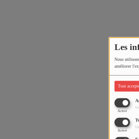
Les in
Nous utilisons
améliorer l'ex
Tout accept
A
Ut
Activé
T
Ut
Activé