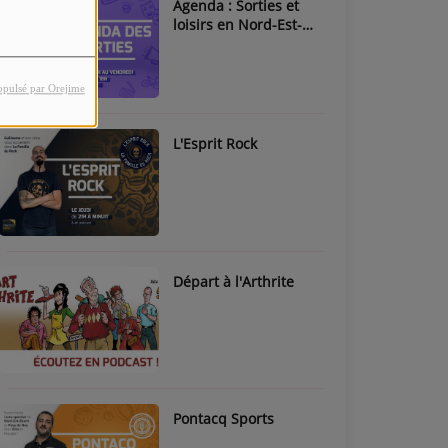
Agenda : Sorties et
loisirs en Nord-Est-
Béarn & Pays de Nay
opulsé par Orejime
L'Esprit Rock
Départ à l'Arthrite
Pontacq Sports