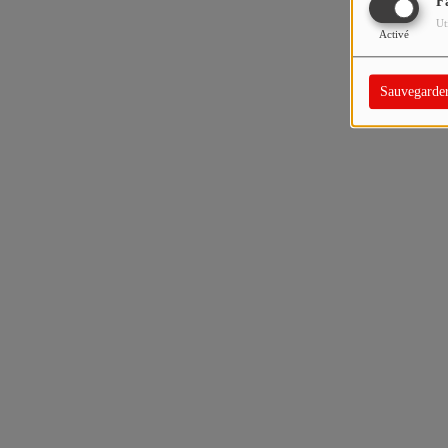
F
Ut
Activé
Sauvegarde