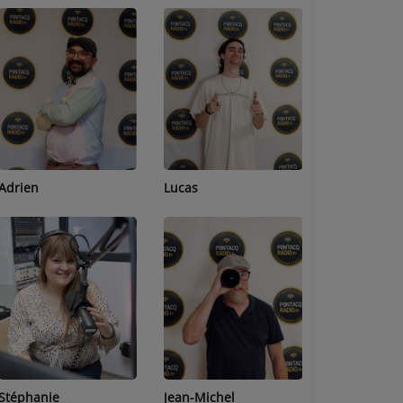
Adrien
Lucas
Bastien
Stéphanie
Jean-Michel
Céline