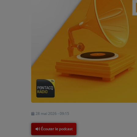
PODCASTS - SAISON 2026/2027
NOS PROGRAMMES COURTS
ARCHIVES - SAISONS PASSÉES
VOS ÉMISSIONS EN IMAGES
PHOTOS
ANNONCEURS & ESPACE PRO
VOTRE PUBLICITÉ SUR PONTACQ RADIO
LOCATION DE STUDIOS
ÉDUCATION AUX MÉDIAS ET À
28 mai 2026 - 09:15
L'INFORMATION
EN QUOI ÇA CONSISTE ?
Écouter le podcast
ÉCOUTEZ LES PRODUCTIONS