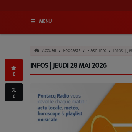
MENU
ACCUEIL
Accueil
Podcasts
Flash Info
Infos | J
RADIO
INFOS | JEUDI 28 MAI 2026
QUI SOMMES-NOUS ?
0
L'ÉQUIPE
GRILLE DES PROGRAMMES
0
C'ÉTAIT QUOI CE TITRE ?
MÉDIAS