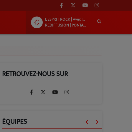
L'ESPRIT ROCK | Avec le groupe « Ni!L »
REDIFFUSION | PONTACQ RADIO
RETROUVEZ-NOUS SUR
ÉQUIPES