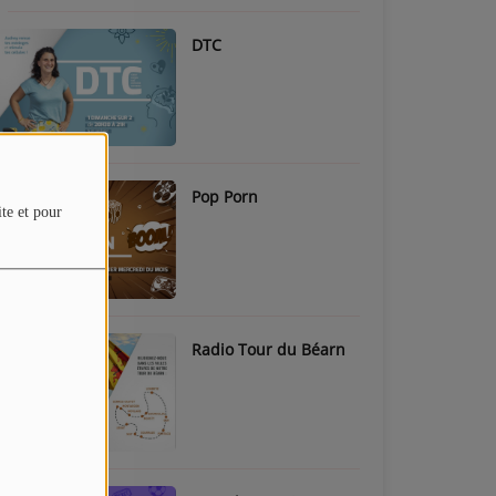
DTC
Pop Porn
ite et pour
Radio Tour du Béarn