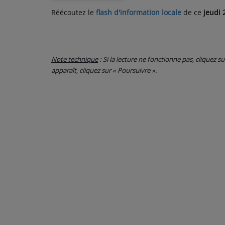
Réécoutez le
flash d'information locale
de ce
jeudi 
PARTICIPEZ
JEUX CONCOURS
Note technique
: Si la lecture ne fonctionne pas, cliquez s
RECRUTEMENT
apparaît, cliquez sur « Poursuivre ».
VENEZ DANS LE PUBLIC !
CRÉATIONS AUDIOVISUELLES
L'ŒIL DE L'OIE | PRÉSENTATION
VIDÉOS | L’ŒIL DE L'OIE
VIDÉOS | JEUX
PARTENAIRES