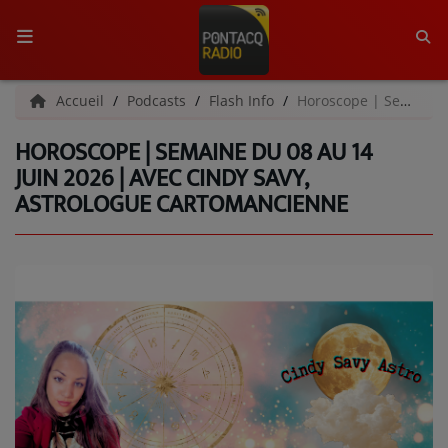
ACCUEIL
Accueil
Podcasts
Flash Info
Horoscope | Semaine du 08 au 14 juin 2026 | Avec Cindy Savy, astrologue cartomancienne
HOROSCOPE | SEMAINE DU 08 AU 14
RADIO
JUIN 2026 | AVEC CINDY SAVY,
ASTROLOGUE CARTOMANCIENNE
QUI SOMMES-NOUS ?
L'ÉQUIPE
GRILLE DES PROGRAMMES
C'ÉTAIT QUOI CE TITRE ?
MÉDIAS
PODCASTS - SAISON 2026/2027