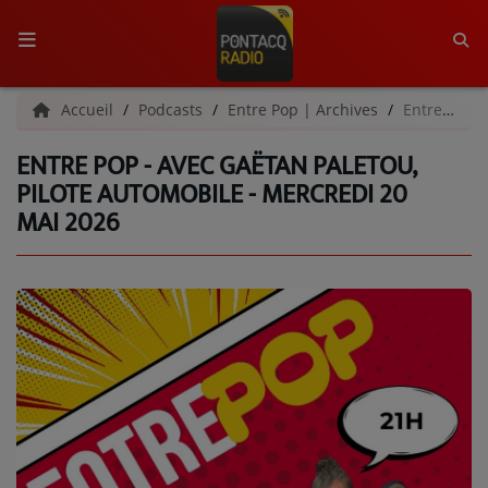
ACCUEIL
Accueil
Podcasts
Entre Pop | Archives
Entre Pop - Avec Gaëtan Paletou, pilote automobile - Mercredi 20 mai 2026
ENTRE POP - AVEC GAËTAN PALETOU,
RADIO
PILOTE AUTOMOBILE - MERCREDI 20
MAI 2026
QUI SOMMES-NOUS ?
L'ÉQUIPE
GRILLE DES PROGRAMMES
C'ÉTAIT QUOI CE TITRE ?
MÉDIAS
PODCASTS - SAISON 2026/2027