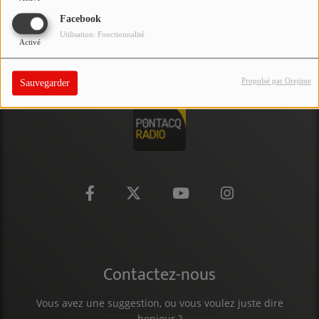
PARTICIPEZ
Facebook
Utilisation: Fonctionnalité
Activé
JEUX CONCOURS
RECRUTEMENT
Propulsé par Orejime
Sauvegarder
VENEZ DANS LE PUBLIC !
CRÉATIONS AUDIOVISUELLES
L'ŒIL DE L'OIE | PRÉSENTATION
VIDÉOS | L’ŒIL DE L'OIE
VIDÉOS | JEUX
Contactez-nous
PARTENAIRES
Vous avez une suggestion, ou vous voulez juste dire
bonjour ?