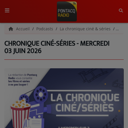
ACCUEIL
Accueil
Podcasts
La chronique ciné & séries
Chron
CHRONIQUE CINÉ-SÉRIES - MERCREDI
RADIO
03 JUIN 2026
QUI SOMMES-NOUS ?
L'ÉQUIPE
GRILLE DES PROGRAMMES
C'ÉTAIT QUOI CE TITRE ?
MÉDIAS
PODCASTS - SAISON 2026/2027