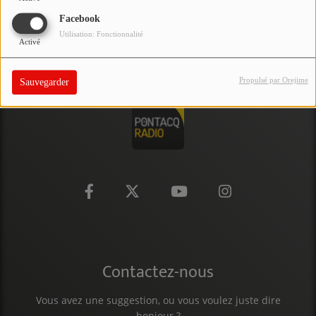
PARTICIPEZ
Facebook
Utilisation: Fonctionnalité
Activé
JEUX CONCOURS
RECRUTEMENT
Propulsé par Orejime
Sauvegarder
VENEZ DANS LE PUBLIC !
CRÉATIONS AUDIOVISUELLES
L'ŒIL DE L'OIE | PRÉSENTATION
VIDÉOS | L’ŒIL DE L'OIE
VIDÉOS | JEUX
Contactez-nous
PARTENAIRES
Vous avez une suggestion, ou vous voulez juste dire
bonjour ?