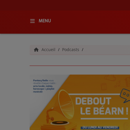
MENU
ACCUEIL
Accueil
Podcasts
RADIO
QUI SOMMES-NOUS ?
L'ÉQUIPE
GRILLE DES PROGRAMMES
C'ÉTAIT QUOI CE TITRE ?
MÉDIAS