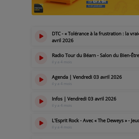
PODCASTS - SAISON 2026/2027
NOS PROGRAMMES COURTS
ARCHIVES - SAISONS PASSÉES
DTC - « Tolérance à la frustration : la 
VOS ÉMISSIONS EN IMAGES
avril 2026
il y a 4 mois
PHOTOS
Radio Tour du Béarn - Salon du Bien-Êtr
il y a 4 mois
ANNONCEURS & ESPACE PRO
Agenda | Vendredi 03 avril 2026
VOTRE PUBLICITÉ SUR PONTACQ RADIO
il y a 4 mois
LOCATION DE STUDIOS
Infos | Vendredi 03 avril 2026
il y a 4 mois
ÉDUCATION AUX MÉDIAS ET À
L'INFORMATION
L'Esprit Rock - Avec « The Deweys » - Jeu
EN QUOI ÇA CONSISTE ?
il y a 4 mois
ÉCOUTEZ LES PRODUCTIONS