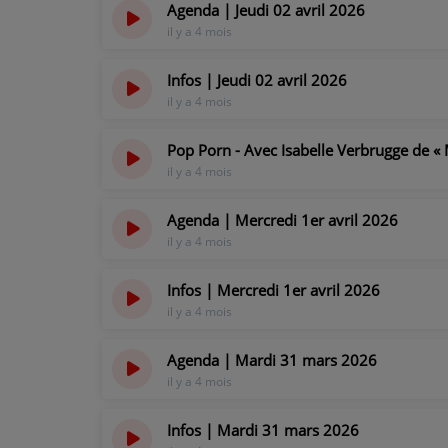
Agenda | Jeudi 02 avril 2026
il y a 4 mois
PARTICIPEZ
Infos | Jeudi 02 avril 2026
JEUX CONCOURS
il y a 4 mois
RECRUTEMENT
Pop Porn - Avec Isabelle Verbrugge de « 
il y a 4 mois
VENEZ DANS LE PUBLIC !
Agenda | Mercredi 1er avril 2026
CRÉATIONS AUDIOVISUELLES
il y a 4 mois
L'ŒIL DE L'OIE | PRÉSENTATION
Infos | Mercredi 1er avril 2026
il y a 4 mois
VIDÉOS | L’ŒIL DE L'OIE
Agenda | Mardi 31 mars 2026
VIDÉOS | JEUX
il y a 4 mois
PARTENAIRES
Infos | Mardi 31 mars 2026