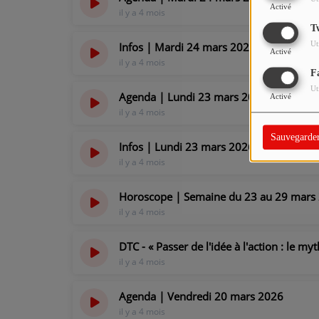
Activé
il y a 4 mois
T
Ut
Infos | Mardi 24 mars 2026
Activé
il y a 4 mois
F
Ut
Agenda | Lundi 23 mars 2026
Activé
il y a 4 mois
Sauvegarde
Infos | Lundi 23 mars 2026
il y a 4 mois
Horoscope | Semaine du 23 au 29 mars 
il y a 4 mois
DTC - « Passer de l'idée à l'action : le
il y a 4 mois
Agenda | Vendredi 20 mars 2026
il y a 4 mois