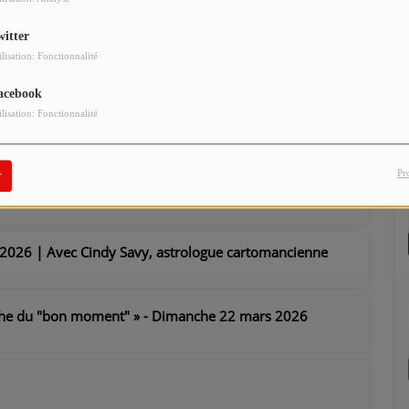
witter
ilisation: Fonctionnalité
acebook
ilisation: Fonctionnalité
Pr
r
2026 | Avec Cindy Savy, astrologue cartomancienne
 mythe du "bon moment" » - Dimanche 22 mars 2026