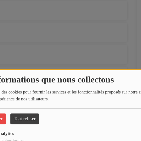
rs 2026
formations que nous collectons
 des cookies pour fournir les services et les fonctionnalités proposés sur notre s
périence de nos utilisateurs.
er
Tout refuser
nalytics
ilisation: Analyse