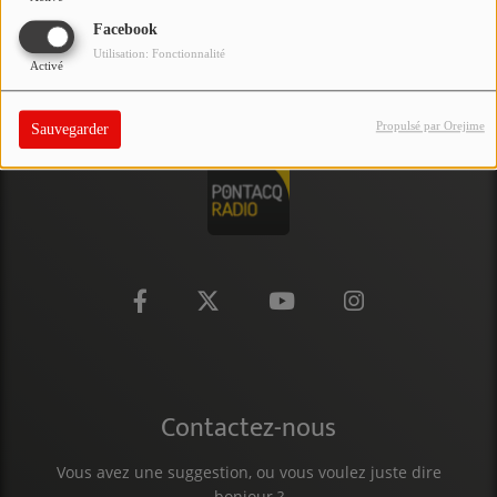
PARTICIPEZ
Facebook
Utilisation: Fonctionnalité
Activé
JEUX CONCOURS
RECRUTEMENT
Propulsé par Orejime
Sauvegarder
VENEZ DANS LE PUBLIC !
CRÉATIONS AUDIOVISUELLES
L'ŒIL DE L'OIE | PRÉSENTATION
VIDÉOS | L’ŒIL DE L'OIE
VIDÉOS | JEUX
Contactez-nous
PARTENAIRES
Vous avez une suggestion, ou vous voulez juste dire
bonjour ?