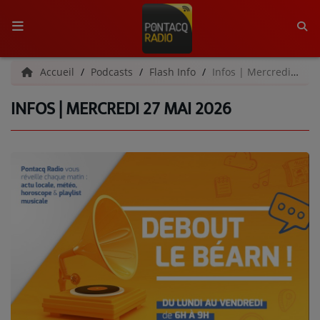
ACCUEIL
Accueil
Podcasts
Flash Info
Infos | Mercredi 27 mai 2026
INFOS | MERCREDI 27 MAI 2026
RADIO
QUI SOMMES-NOUS ?
L'ÉQUIPE
GRILLE DES PROGRAMMES
C'ÉTAIT QUOI CE TITRE ?
MÉDIAS
PODCASTS - SAISON 2026/2027