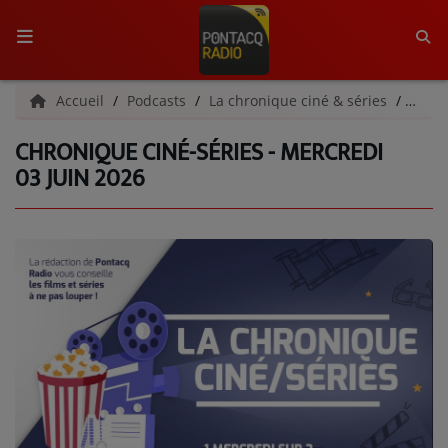
ACCUEIL
Accueil
Podcasts
La chronique ciné & séries
Chron
CHRONIQUE CINÉ-SÉRIES - MERCREDI
RADIO
03 JUIN 2026
QUI SOMMES-NOUS ?
L'ÉQUIPE
GRILLE DES PROGRAMMES
C'ÉTAIT QUOI CE TITRE ?
MÉDIAS
PODCASTS - SAISON 2026/2027