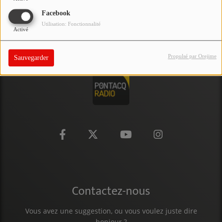
PARTICIPEZ
Facebook
Utilisation: Fonctionnalité
Activé
JEUX CONCOURS
RECRUTEMENT
Propulsé par Orejime
Sauvegarder
VENEZ DANS LE PUBLIC !
CRÉATIONS AUDIOVISUELLES
L'ŒIL DE L'OIE | PRÉSENTATION
VIDÉOS | L’ŒIL DE L'OIE
VIDÉOS | JEUX
Contactez-nous
PARTENAIRES
Vous avez une suggestion, ou vous voulez juste dire
bonjour ?