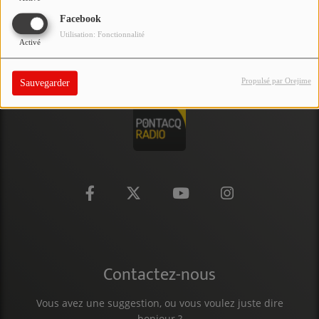
PARTICIPEZ
Facebook
Utilisation: Fonctionnalité
Activé
JEUX CONCOURS
RECRUTEMENT
Propulsé par Orejime
Sauvegarder
VENEZ DANS LE PUBLIC !
CRÉATIONS AUDIOVISUELLES
L'ŒIL DE L'OIE | PRÉSENTATION
VIDÉOS | L’ŒIL DE L'OIE
VIDÉOS | JEUX
Contactez-nous
PARTENAIRES
Vous avez une suggestion, ou vous voulez juste dire
bonjour ?