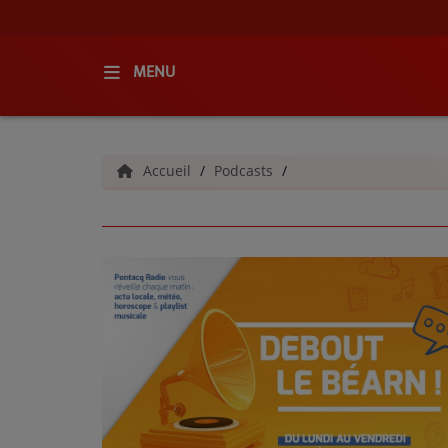
MENU
ACCUEIL
Accueil
Podcasts
RADIO
QUI SOMMES-NOUS ?
L'ÉQUIPE
GRILLE DES PROGRAMMES
C'ÉTAIT QUOI CE TITRE ?
MÉDIAS