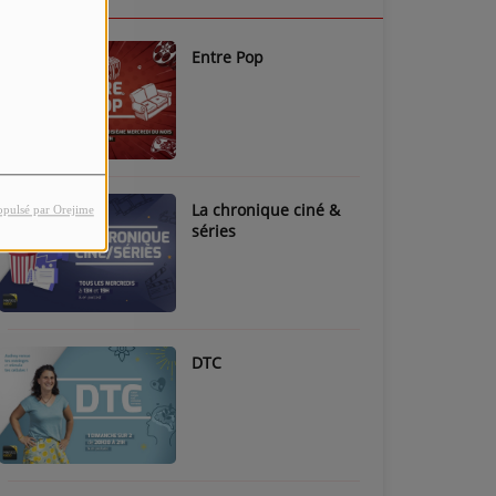
Entre Pop
La chronique ciné &
opulsé par Orejime
séries
DTC