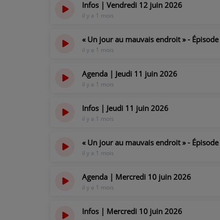
Infos | Vendredi 12 juin 2026
il y a 1 mois
PARTICIPEZ
« Un jour au mauvais endroit » - Épisode 4
JEUX CONCOURS
il y a 1 mois
RECRUTEMENT
Agenda | Jeudi 11 juin 2026
il y a 1 mois
VENEZ DANS LE PUBLIC !
Infos | Jeudi 11 juin 2026
CRÉATIONS AUDIOVISUELLES
il y a 1 mois
L'ŒIL DE L'OIE | PRÉSENTATION
« Un jour au mauvais endroit » - Épisode 
il y a 1 mois
VIDÉOS | L’ŒIL DE L'OIE
Agenda | Mercredi 10 juin 2026
VIDÉOS | JEUX
il y a 1 mois
PARTENAIRES
Infos | Mercredi 10 juin 2026