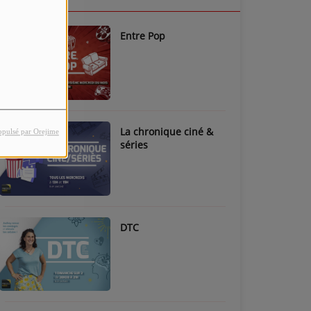
Entre Pop
La chronique ciné &
opulsé par Orejime
séries
DTC