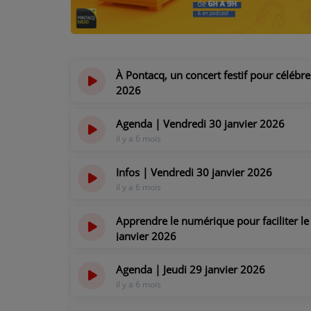
PODCASTS - SAISON 2026/2027
NOS PROGRAMMES COURTS
ARCHIVES - SAISONS PASSÉES
À Pontacq, un concert festif pour célébre
VOS ÉMISSIONS EN IMAGES
2026
il y a 6 mois
PHOTOS
Agenda | Vendredi 30 janvier 2026
il y a 6 mois
ANNONCEURS & ESPACE PRO
Infos | Vendredi 30 janvier 2026
VOTRE PUBLICITÉ SUR PONTACQ RADIO
il y a 6 mois
LOCATION DE STUDIOS
Apprendre le numérique pour faciliter le
janvier 2026
ÉDUCATION AUX MÉDIAS ET À
il y a 6 mois
L'INFORMATION
Agenda | Jeudi 29 janvier 2026
EN QUOI ÇA CONSISTE ?
il y a 6 mois
ÉCOUTEZ LES PRODUCTIONS