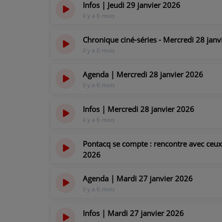
Infos | Jeudi 29 janvier 2026
il y a 6 mois
PARTICIPEZ
Chronique ciné-séries - Mercredi 28 janv
JEUX CONCOURS
il y a 6 mois
RECRUTEMENT
Agenda | Mercredi 28 janvier 2026
il y a 6 mois
VENEZ DANS LE PUBLIC !
Infos | Mercredi 28 janvier 2026
CRÉATIONS AUDIOVISUELLES
il y a 6 mois
L'ŒIL DE L'OIE | PRÉSENTATION
Pontacq se compte : rencontre avec ceux
2026
VIDÉOS | L’ŒIL DE L'OIE
il y a 6 mois
Agenda | Mardi 27 janvier 2026
VIDÉOS | JEUX
il y a 6 mois
PARTENAIRES
Infos | Mardi 27 janvier 2026