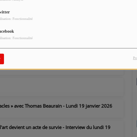
witter
ilisation: Fonctionnalité
acebook
ilisation: Fonctionnalité
 les aînés - Reportage du 20 janvier 2026
Pr
r
tacles » avec Thomas Beaurain - Lundi 19 janvier 2026
l'art devient un acte de survie - Interview du lundi 19