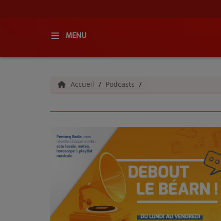
MENU
ACCUEIL
Accueil
Podcasts
RADIO
QUI SOMMES-NOUS ?
L'ÉQUIPE
GRILLE DES PROGRAMMES
C'ÉTAIT QUOI CE TITRE ?
MÉDIAS