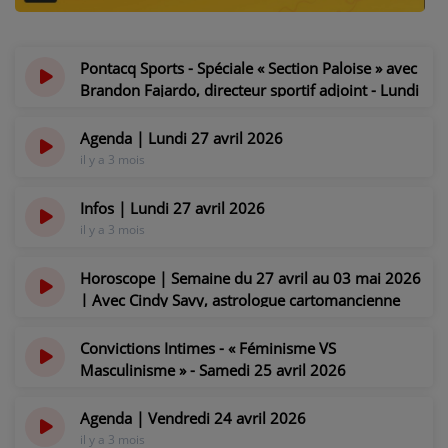
NOS PROGRAMMES COURTS
ARCHIVES - SAISONS PASSÉES
Pontacq Sports - Spéciale « Section Paloise » avec
VOS ÉMISSIONS EN IMAGES
Brandon Fajardo, directeur sportif adjoint - Lundi
27 avril 2026
PHOTOS
il y a 3 mois
Agenda | Lundi 27 avril 2026
il y a 3 mois
ANNONCEURS & ESPACE PRO
Infos | Lundi 27 avril 2026
il y a 3 mois
VOTRE PUBLICITÉ SUR PONTACQ RADIO
LOCATION DE STUDIOS
Horoscope | Semaine du 27 avril au 03 mai 2026
| Avec Cindy Savy, astrologue cartomancienne
il y a 3 mois
ÉDUCATION AUX MÉDIAS ET À
Convictions Intimes - « Féminisme VS
L'INFORMATION
Masculinisme » - Samedi 25 avril 2026
EN QUOI ÇA CONSISTE ?
il y a 3 mois
ÉCOUTEZ LES PRODUCTIONS
Agenda | Vendredi 24 avril 2026
il y a 3 mois