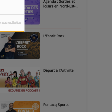
Agenda : Sorties et
loisirs en Nord-Est-
Béarn & Pays de Nay
opulsé par Orejime
L'Esprit Rock
Départ à l'Arthrite
Pontacq Sports