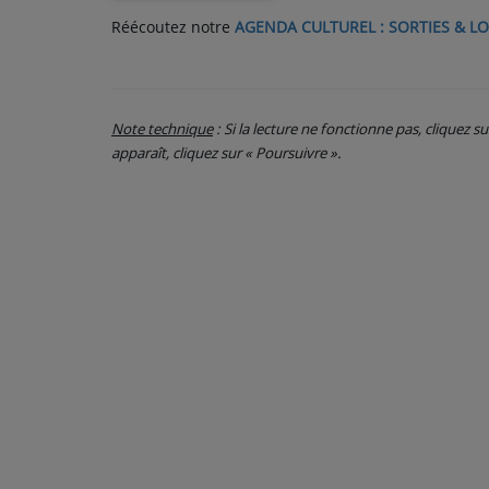
Réécoutez notre
AGENDA CULTUREL : SORTIES & LO
PARTICIPEZ
JEUX CONCOURS
Note technique
: Si la lecture ne fonctionne pas, cliquez s
RECRUTEMENT
apparaît, cliquez sur « Poursuivre ».
VENEZ DANS LE PUBLIC !
CRÉATIONS AUDIOVISUELLES
L'ŒIL DE L'OIE | PRÉSENTATION
VIDÉOS | L’ŒIL DE L'OIE
VIDÉOS | JEUX
PARTENAIRES