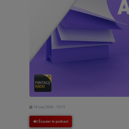
PODCASTS - SAISON 2026/2027
NOS PROGRAMMES COURTS
ARCHIVES - SAISONS PASSÉES
VOS ÉMISSIONS EN IMAGES
PHOTOS
ANNONCEURS & ESPACE PRO
VOTRE PUBLICITÉ SUR PONTACQ RADIO
LOCATION DE STUDIOS
ÉDUCATION AUX MÉDIAS ET À
19 mai 2026 - 13:15
L'INFORMATION
EN QUOI ÇA CONSISTE ?
Écouter le podcast
ÉCOUTEZ LES PRODUCTIONS