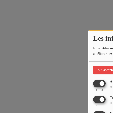
Les in
Nous utilisons
améliorer l'ex
Tout accept
A
Ut
Activé
T
Ut
Activé