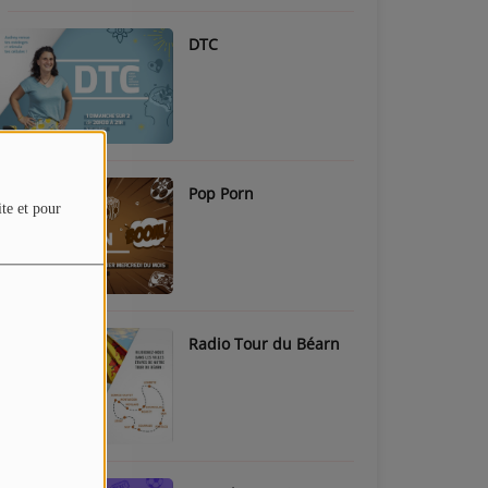
DTC
Pop Porn
ite et pour
Radio Tour du Béarn