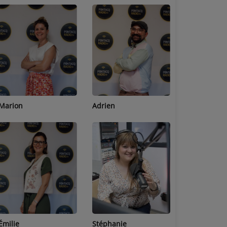
Adrien
Lucas
Bastien
Stéphanie
Jean-Michel
Céline