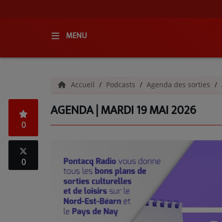
MENU
ACCUEIL
Accueil
Podcasts
Agenda des sorties
RADIO
AGENDA | MARDI 19 MAI 2026
QUI SOMMES-NOUS ?
0
L'ÉQUIPE
GRILLE DES PROGRAMMES
0
C'ÉTAIT QUOI CE TITRE ?
MÉDIAS