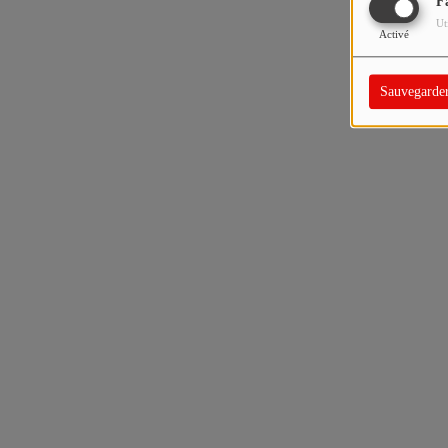
F
Ut
Activé
Sauvegarde