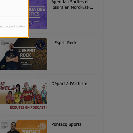
Agenda : Sorties et
loisirs en Nord-Est-
Béarn & Pays de Nay
opulsé par Orejime
L'Esprit Rock
Départ à l'Arthrite
Pontacq Sports