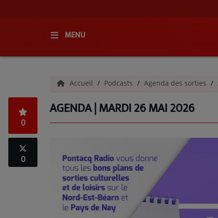
MENU
ACCUEIL
Accueil
Podcasts
Agenda des sorties
RADIO
AGENDA | MARDI 26 MAI 2026
QUI SOMMES-NOUS ?
0
L'ÉQUIPE
GRILLE DES PROGRAMMES
0
C'ÉTAIT QUOI CE TITRE ?
MÉDIAS