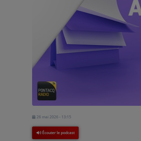
PODCASTS - SAISON 2026/2027
NOS PROGRAMMES COURTS
ARCHIVES - SAISONS PASSÉES
VOS ÉMISSIONS EN IMAGES
PHOTOS
ANNONCEURS & ESPACE PRO
VOTRE PUBLICITÉ SUR PONTACQ RADIO
LOCATION DE STUDIOS
ÉDUCATION AUX MÉDIAS ET À
26 mai 2026 - 13:15
L'INFORMATION
EN QUOI ÇA CONSISTE ?
Écouter le podcast
ÉCOUTEZ LES PRODUCTIONS