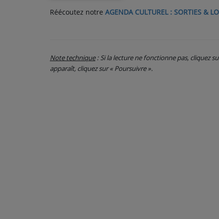
Réécoutez notre
AGENDA CULTUREL : SORTIES & LO
PARTICIPEZ
JEUX CONCOURS
Note technique
: Si la lecture ne fonctionne pas, cliquez s
RECRUTEMENT
apparaît, cliquez sur « Poursuivre ».
VENEZ DANS LE PUBLIC !
CRÉATIONS AUDIOVISUELLES
L'ŒIL DE L'OIE | PRÉSENTATION
VIDÉOS | L’ŒIL DE L'OIE
VIDÉOS | JEUX
PARTENAIRES