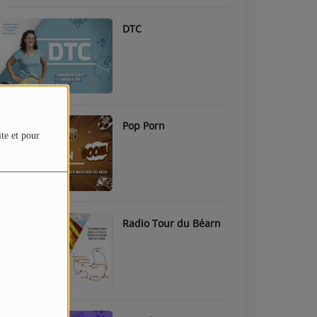
DTC
Pop Porn
ite et pour
Radio Tour du Béarn