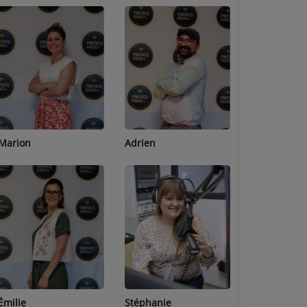
Adrien
Lucas
Bastien
Stéphanie
Jean-Michel
Céline