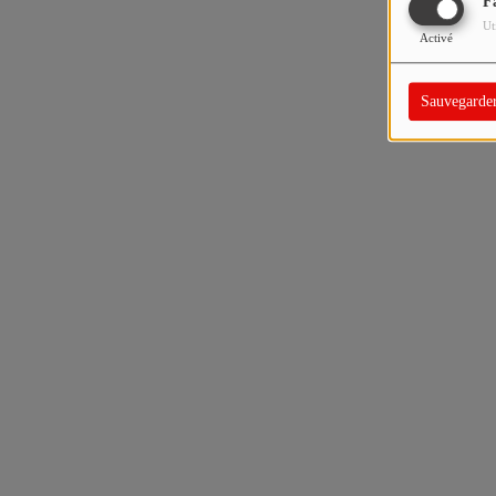
F
Ut
Activé
Sauvegarde