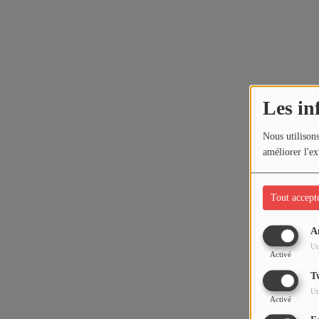
Les in
Nous utilisons
améliorer l'ex
Tout accept
A
Ut
Activé
T
Ut
Activé