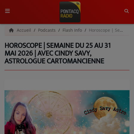
ACCUEIL
Accueil
Podcasts
Flash Info
Horoscope | Semaine du 25 au 31 mai 2026 | Avec Cindy Savy, astrologue cartomancienne
HOROSCOPE | SEMAINE DU 25 AU 31
RADIO
MAI 2026 | AVEC CINDY SAVY,
ASTROLOGUE CARTOMANCIENNE
QUI SOMMES-NOUS ?
L'ÉQUIPE
GRILLE DES PROGRAMMES
C'ÉTAIT QUOI CE TITRE ?
MÉDIAS
PODCASTS - SAISON 2026/2027