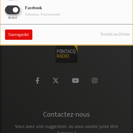
PARTICIPEZ
Facebook
Utilisation: Fonctionnalité
Activé
JEUX CONCOURS
RECRUTEMENT
Propulsé par Orejime
Sauvegarder
VENEZ DANS LE PUBLIC !
CRÉATIONS AUDIOVISUELLES
L'ŒIL DE L'OIE | PRÉSENTATION
VIDÉOS | L’ŒIL DE L'OIE
VIDÉOS | JEUX
Contactez-nous
PARTENAIRES
Vous avez une suggestion, ou vous voulez juste dire
bonjour ?