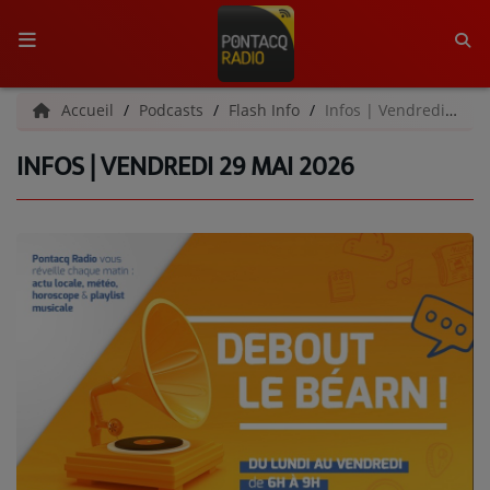
ACCUEIL
Accueil
Podcasts
Flash Info
Infos | Vendredi 29 mai 2026
INFOS | VENDREDI 29 MAI 2026
RADIO
QUI SOMMES-NOUS ?
L'ÉQUIPE
GRILLE DES PROGRAMMES
C'ÉTAIT QUOI CE TITRE ?
MÉDIAS
PODCASTS - SAISON 2026/2027