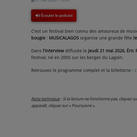
21 mai 2026 - 19:00
CONTACT
Écouter le podcast
C'est un festival bien connu des amoureux de mus
bougie
:
MUSICALAGOS
organise une grande fête
l
Dans
l'interview
diffusée le
jeudi 21 mai
2026
,
Éric
festival, né en 2005 sur les berges du Lagoin.
Retrouvez le programme complet et la billetterie :
c
Note technique
: Si la lecture ne fonctionne pas, cliquez s
apparaît, cliquez sur « Poursuivre ».