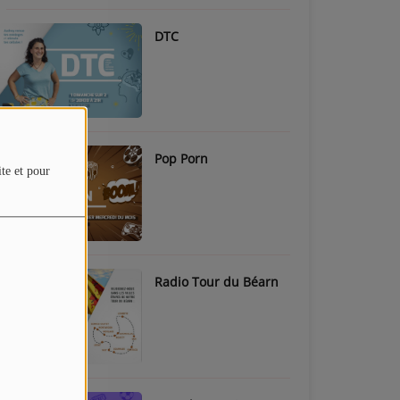
DTC
Pop Porn
ite et pour
Radio Tour du Béarn