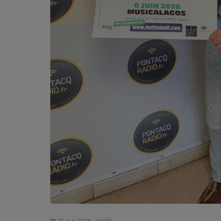
PARTICIPEZ
JEUX CONCOURS
RECRUTEMENT
VENEZ DANS LE PUBLIC !
CRÉATIONS AUDIOVISUELLES
L'ŒIL DE L'OIE | PRÉSENTATION
VIDÉOS | L’ŒIL DE L'OIE
VIDÉOS | JEUX
PARTENAIRES