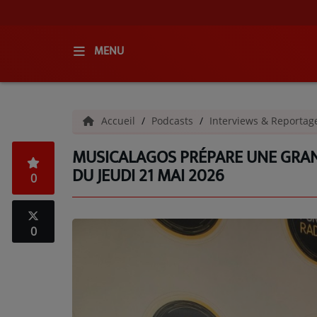
MENU
ACCUEIL
Accueil
Podcasts
Interviews & Reporta
RADIO
MUSICALAGOS PRÉPARE UNE GRAND
QUI SOMMES-NOUS ?
DU JEUDI 21 MAI 2026
0
L'ÉQUIPE
GRILLE DES PROGRAMMES
0
C'ÉTAIT QUOI CE TITRE ?
MÉDIAS