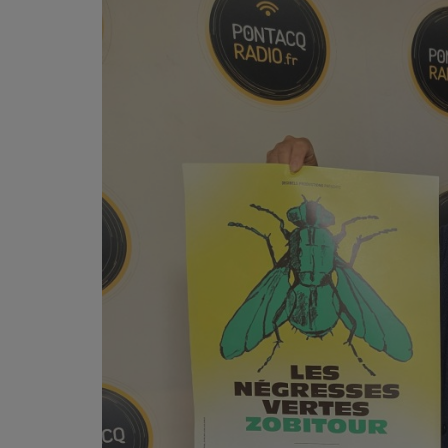
PODCASTS - SAISON 2026/2027
NOS PROGRAMMES COURTS
ARCHIVES - SAISONS PASSÉES
VOS ÉMISSIONS EN IMAGES
PHOTOS
ANNONCEURS & ESPACE PRO
VOTRE PUBLICITÉ SUR PONTACQ RADIO
LOCATION DE STUDIOS
ÉDUCATION AUX MÉDIAS ET À
L'INFORMATION
EN QUOI ÇA CONSISTE ?
ÉCOUTEZ LES PRODUCTIONS