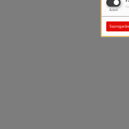
F
Ut
Activé
Sauvegarde