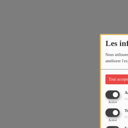
Les in
Nous utilisons
améliorer l'ex
Tout accept
A
Ut
Activé
T
Ut
Activé