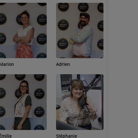
Adrien
Lucas
Bastien
Stéphanie
Jean-Michel
Céline