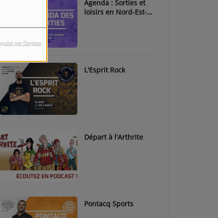
Agenda : Sorties et
loisirs en Nord-Est-
Béarn & Pays de Nay
opulsé par Orejime
L'Esprit Rock
Départ à l'Arthrite
Pontacq Sports