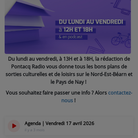
NOS PROGRAMMES COURTS
ARCHIVES - SAISONS PASSÉES
VOS ÉMISSIONS EN IMAGES
PHOTOS
Du lundi au vendredi, à 13H et à 18H, la rédaction de
ANNONCEURS & ESPACE PRO
Pontacq Radio vous donne tous les bons plans de
VOTRE PUBLICITÉ SUR PONTACQ RADIO
sorties culturelles et de loisirs sur le Nord-Est-Béarn et
le Pays de Nay !
LOCATION DE STUDIOS
Vous souhaitez faire passer une info ? Alors
contactez-
nous
!
ÉDUCATION AUX MÉDIAS ET À
L'INFORMATION
EN QUOI ÇA CONSISTE ?
Agenda | Vendredi 17 avril 2026
ÉCOUTEZ LES PRODUCTIONS
il y a 3 mois