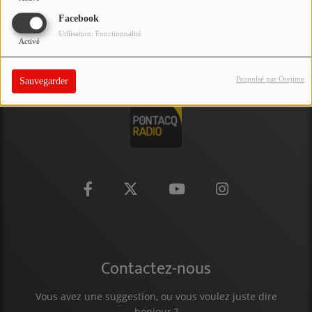
PARTICIPEZ
Facebook
Utilisation: Fonctionnalité
Activé
JEUX CONCOURS
RECRUTEMENT
Propulsé par Orejime
Sauvegarder
VENEZ DANS LE PUBLIC !
CRÉATIONS AUDIOVISUELLES
L'ŒIL DE L'OIE | PRÉSENTATION
VIDÉOS | L’ŒIL DE L'OIE
VIDÉOS | JEUX
Contactez-nous
PARTENAIRES
Vous avez une suggestion, ou vous voulez juste dire
bonjour ?