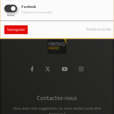
PARTICIPEZ
Facebook
Utilisation: Fonctionnalité
Activé
JEUX CONCOURS
RECRUTEMENT
Propulsé par Orejime
Sauvegarder
VENEZ DANS LE PUBLIC !
CRÉATIONS AUDIOVISUELLES
L'ŒIL DE L'OIE | PRÉSENTATION
VIDÉOS | L’ŒIL DE L'OIE
VIDÉOS | JEUX
Contactez-nous
PARTENAIRES
Vous avez une suggestion, ou vous voulez juste dire
bonjour ?