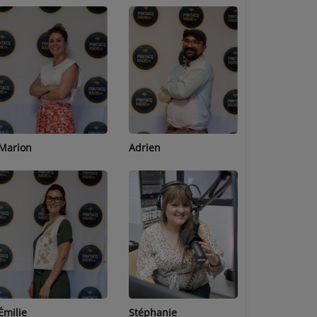
Adrien
Lucas
Bastien
Stéphanie
Jean-Michel
Céline