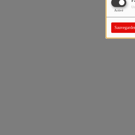
F
Ut
Activé
Sauvegarde