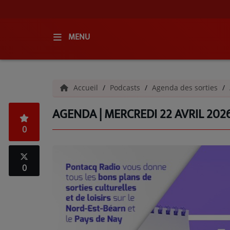
MENU
ACCUEIL
Accueil
Podcasts
Agenda des sorties
RADIO
AGENDA | MERCREDI 22 AVRIL 202
QUI SOMMES-NOUS ?
0
L'ÉQUIPE
GRILLE DES PROGRAMMES
0
C'ÉTAIT QUOI CE TITRE ?
MÉDIAS