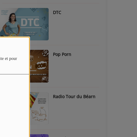
DTC
Pop Porn
ite et pour
Radio Tour du Béarn