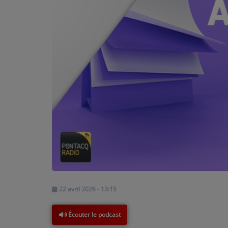
PODCASTS - SAISON 2026/2027
NOS PROGRAMMES COURTS
ARCHIVES - SAISONS PASSÉES
VOS ÉMISSIONS EN IMAGES
PHOTOS
ANNONCEURS & ESPACE PRO
VOTRE PUBLICITÉ SUR PONTACQ RADIO
LOCATION DE STUDIOS
ÉDUCATION AUX MÉDIAS ET À
22 avril 2026 - 13:15
L'INFORMATION
EN QUOI ÇA CONSISTE ?
Écouter le podcast
ÉCOUTEZ LES PRODUCTIONS