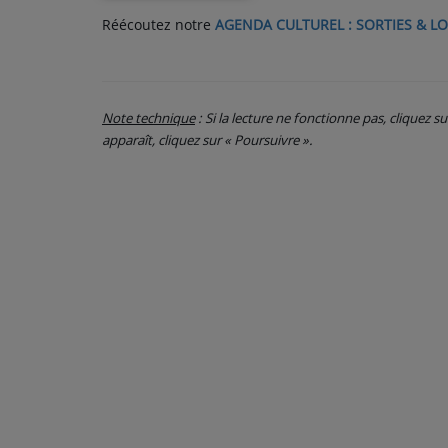
Réécoutez notre
AGENDA CULTUREL : SORTIES & LO
PARTICIPEZ
JEUX CONCOURS
Note technique
: Si la lecture ne fonctionne pas, cliquez s
RECRUTEMENT
apparaît, cliquez sur « Poursuivre ».
VENEZ DANS LE PUBLIC !
CRÉATIONS AUDIOVISUELLES
L'ŒIL DE L'OIE | PRÉSENTATION
VIDÉOS | L’ŒIL DE L'OIE
VIDÉOS | JEUX
PARTENAIRES