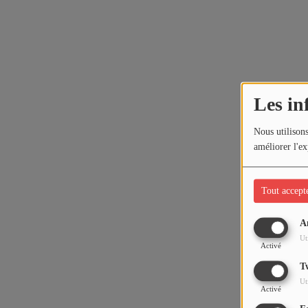
Les in
Nous utilisons
améliorer l'ex
Tout accept
A
Ut
Activé
T
Ut
Activé