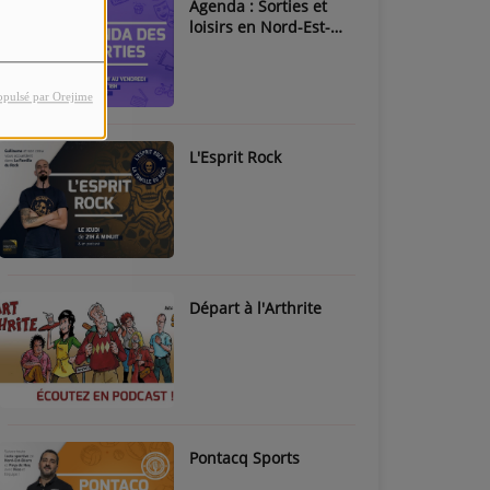
Agenda : Sorties et
loisirs en Nord-Est-
Béarn & Pays de Nay
opulsé par Orejime
L'Esprit Rock
Départ à l'Arthrite
Pontacq Sports