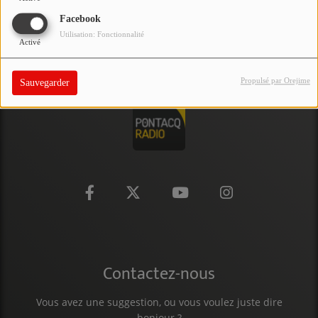
PARTICIPEZ
Facebook
Utilisation: Fonctionnalité
Activé
JEUX CONCOURS
RECRUTEMENT
Propulsé par Orejime
Sauvegarder
VENEZ DANS LE PUBLIC !
CRÉATIONS AUDIOVISUELLES
L'ŒIL DE L'OIE | PRÉSENTATION
VIDÉOS | L’ŒIL DE L'OIE
VIDÉOS | JEUX
Contactez-nous
PARTENAIRES
Vous avez une suggestion, ou vous voulez juste dire
bonjour ?