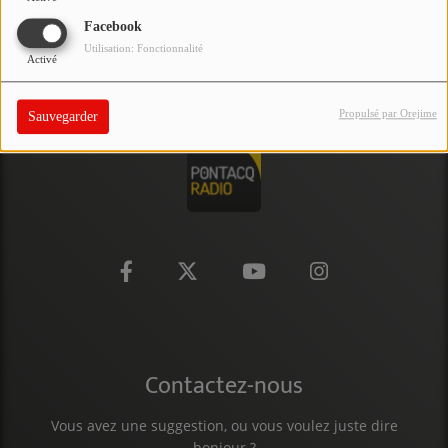
PARTICIPEZ
Facebook
Utilisation: Fonctionnalité
Activé
JEUX CONCOURS
RECRUTEMENT
Propulsé par Orejime
Sauvegarder
VENEZ DANS LE PUBLIC !
CRÉATIONS AUDIOVISUELLES
L'ŒIL DE L'OIE | PRÉSENTATION
VIDÉOS | L’ŒIL DE L'OIE
VIDÉOS | JEUX
Contactez-nous
PARTENAIRES
Vous avez une suggestion, ou vous voulez juste dire
bonjour ?