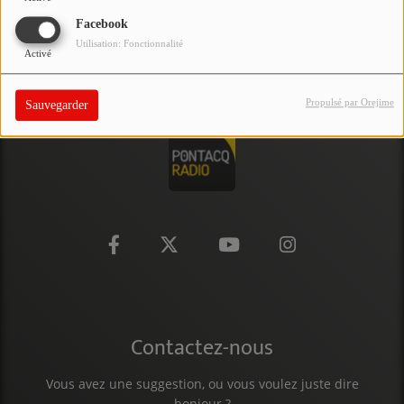
PARTICIPEZ
Facebook
Utilisation: Fonctionnalité
Activé
JEUX CONCOURS
RECRUTEMENT
Propulsé par Orejime
Sauvegarder
VENEZ DANS LE PUBLIC !
CRÉATIONS AUDIOVISUELLES
L'ŒIL DE L'OIE | PRÉSENTATION
VIDÉOS | L’ŒIL DE L'OIE
VIDÉOS | JEUX
Contactez-nous
PARTENAIRES
Vous avez une suggestion, ou vous voulez juste dire
bonjour ?