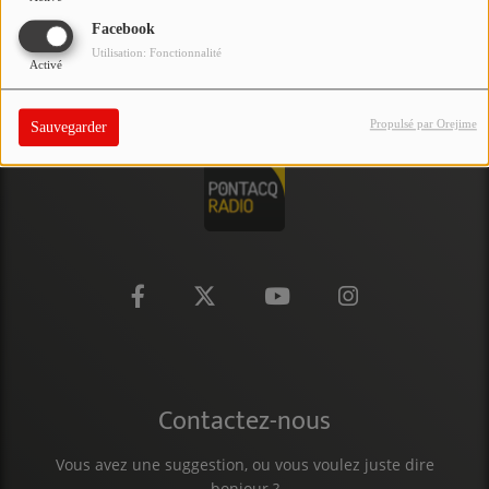
PARTICIPEZ
Facebook
Utilisation: Fonctionnalité
Activé
JEUX CONCOURS
RECRUTEMENT
Propulsé par Orejime
Sauvegarder
VENEZ DANS LE PUBLIC !
CRÉATIONS AUDIOVISUELLES
L'ŒIL DE L'OIE | PRÉSENTATION
VIDÉOS | L’ŒIL DE L'OIE
VIDÉOS | JEUX
Contactez-nous
PARTENAIRES
Vous avez une suggestion, ou vous voulez juste dire
bonjour ?