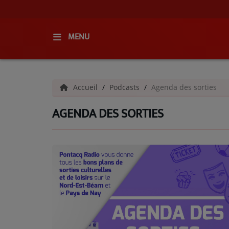
MENU
ACCUEIL
Accueil
Podcasts
Agenda des sorties
RADIO
AGENDA DES SORTIES
QUI SOMMES-NOUS ?
L'ÉQUIPE
GRILLE DES PROGRAMMES
C'ÉTAIT QUOI CE TITRE ?
MÉDIAS