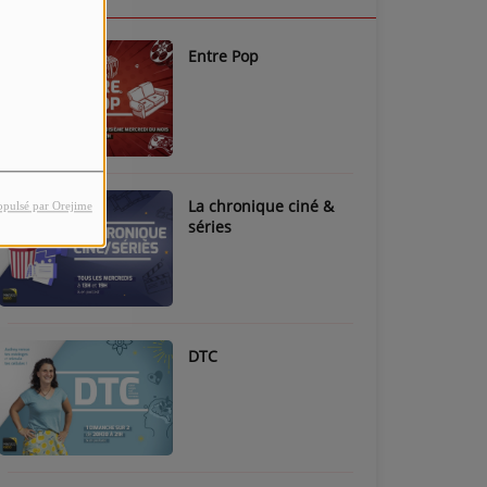
Entre Pop
La chronique ciné &
opulsé par Orejime
séries
DTC