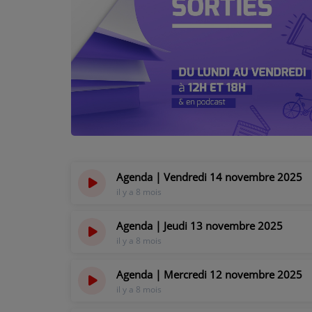
PODCASTS - SAISON 2026/2027
NOS PROGRAMMES COURTS
ARCHIVES - SAISONS PASSÉES
VOS ÉMISSIONS EN IMAGES
PHOTOS
ANNONCEURS & ESPACE PRO
Agenda | Vendredi 14 novembre 2025
VOTRE PUBLICITÉ SUR PONTACQ RADIO
il y a 8 mois
LOCATION DE STUDIOS
Agenda | Jeudi 13 novembre 2025
il y a 8 mois
ÉDUCATION AUX MÉDIAS ET À
L'INFORMATION
Agenda | Mercredi 12 novembre 2025
EN QUOI ÇA CONSISTE ?
il y a 8 mois
ÉCOUTEZ LES PRODUCTIONS