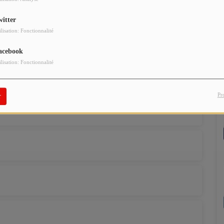
witter
ilisation: Fonctionnalité
acebook
ilisation: Fonctionnalité
Pr
r