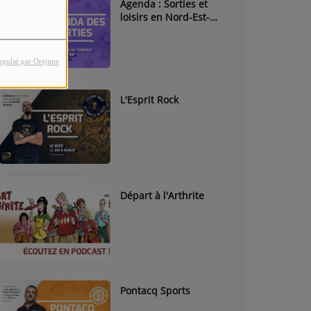
Agenda : Sorties et
loisirs en Nord-Est-
Béarn & Pays de Nay
opulsé par Orejime
L'Esprit Rock
Départ à l'Arthrite
Pontacq Sports