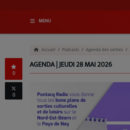
MENU
ACCUEIL
Accueil
Podcasts
Agenda des sorties
RADIO
AGENDA | JEUDI 28 MAI 2026
QUI SOMMES-NOUS ?
0
L'ÉQUIPE
GRILLE DES PROGRAMMES
0
C'ÉTAIT QUOI CE TITRE ?
MÉDIAS