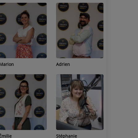
Adrien
Lucas
Bastien
Stéphanie
Jean-Michel
Céline