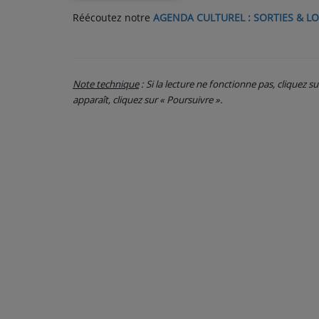
Réécoutez notre
AGENDA CULTUREL : SORTIES & LO
PARTICIPEZ
JEUX CONCOURS
Note technique
: Si la lecture ne fonctionne pas, cliquez s
RECRUTEMENT
apparaît, cliquez sur « Poursuivre ».
VENEZ DANS LE PUBLIC !
CRÉATIONS AUDIOVISUELLES
L'ŒIL DE L'OIE | PRÉSENTATION
VIDÉOS | L’ŒIL DE L'OIE
VIDÉOS | JEUX
PARTENAIRES