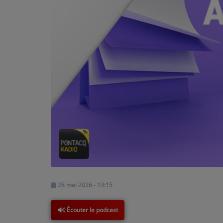
PODCASTS - SAISON 2026/2027
NOS PROGRAMMES COURTS
ARCHIVES - SAISONS PASSÉES
VOS ÉMISSIONS EN IMAGES
PHOTOS
ANNONCEURS & ESPACE PRO
VOTRE PUBLICITÉ SUR PONTACQ RADIO
LOCATION DE STUDIOS
ÉDUCATION AUX MÉDIAS ET À
28 mai 2026 - 13:15
L'INFORMATION
EN QUOI ÇA CONSISTE ?
Écouter le podcast
ÉCOUTEZ LES PRODUCTIONS