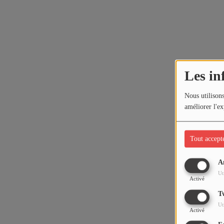
Les in
Nous utilisons
améliorer l'ex
Tout accept
A
Ut
Activé
T
Ut
Activé