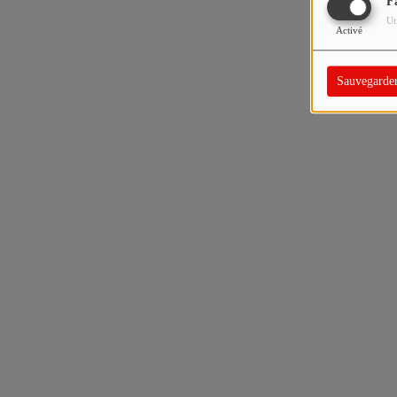
F
Ut
Activé
Sauvegarde