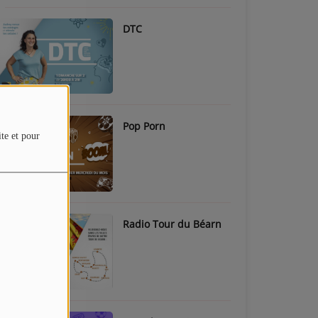
DTC
Pop Porn
ite et pour
Radio Tour du Béarn