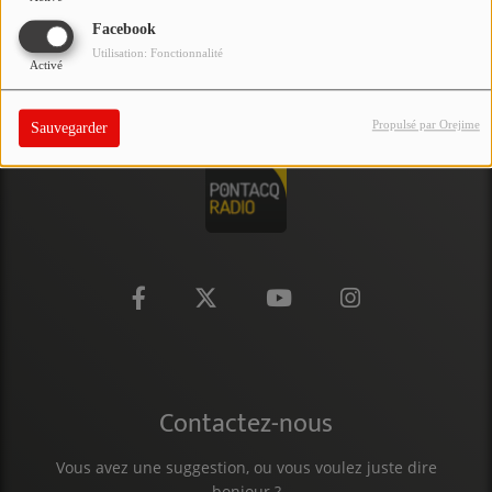
PARTICIPEZ
Facebook
Utilisation: Fonctionnalité
Activé
JEUX CONCOURS
RECRUTEMENT
Propulsé par Orejime
Sauvegarder
VENEZ DANS LE PUBLIC !
CRÉATIONS AUDIOVISUELLES
L'ŒIL DE L'OIE | PRÉSENTATION
VIDÉOS | L’ŒIL DE L'OIE
VIDÉOS | JEUX
Contactez-nous
PARTENAIRES
Vous avez une suggestion, ou vous voulez juste dire
bonjour ?