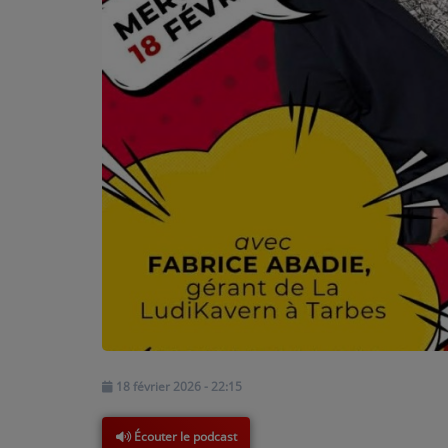
PARTICIPEZ
JEUX CONCOURS
RECRUTEMENT
VENEZ DANS LE PUBLIC !
CRÉATIONS AUDIOVISUELLES
L'ŒIL DE L'OIE | PRÉSENTATION
VIDÉOS | L’ŒIL DE L'OIE
VIDÉOS | JEUX
18 février 2026 - 22:15
PARTENAIRES
Écouter le podcast