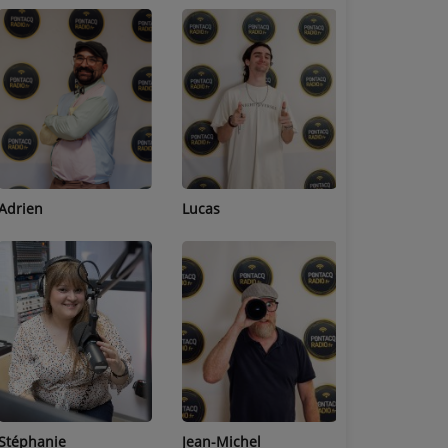
Adrien
Lucas
Bastien
Stéphanie
Jean-Michel
Céline