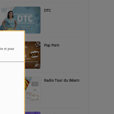
DTC
Pop Porn
ite et pour
Radio Tour du Béarn