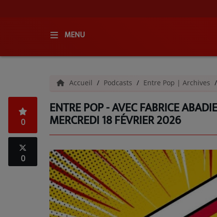
MENU
ACCUEIL
Accueil
Podcasts
Entre Pop | Archives
RADIO
ENTRE POP - AVEC FABRICE ABADIE
QUI SOMMES-NOUS ?
MERCREDI 18 FÉVRIER 2026
0
L'ÉQUIPE
GRILLE DES PROGRAMMES
0
C'ÉTAIT QUOI CE TITRE ?
MÉDIAS