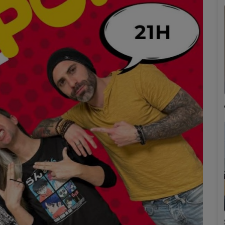
Marion
Émilie