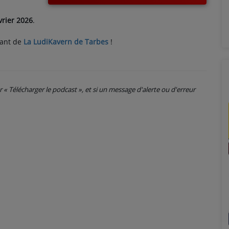
vrier 2026
.
rant de
La LudiKavern de Tarbes
!
ur « Télécharger le podcast », et si un message d'alerte ou d'erreur