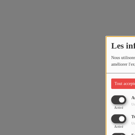
Les in
Nous utilisons
améliorer l'ex
Tout accept
A
Ut
Activé
T
Ut
Activé