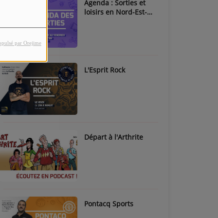
Agenda : Sorties et
loisirs en Nord-Est-
Béarn & Pays de Nay
opulsé par Orejime
L'Esprit Rock
Départ à l'Arthrite
Pontacq Sports