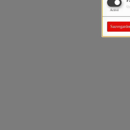
F
Ut
Activé
Sauvegarde