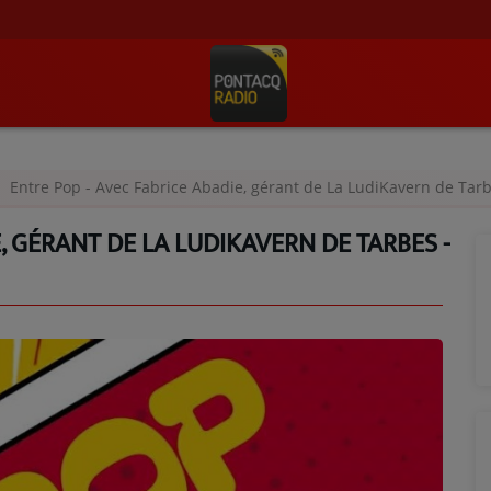
Entre Pop - Avec Fabrice Abadie, gérant de La LudiKavern de Tarb
, GÉRANT DE LA LUDIKAVERN DE TARBES -