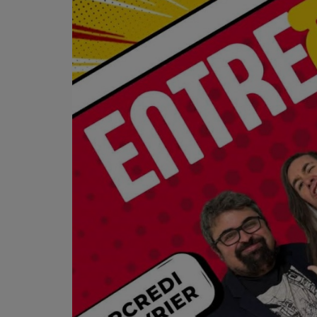
PODCASTS - SAISON 2026/2027
NOS PROGRAMMES COURTS
ARCHIVES - SAISONS PASSÉES
VOS ÉMISSIONS EN IMAGES
PHOTOS
ANNONCEURS & ESPACE PRO
VOTRE PUBLICITÉ SUR PONTACQ RADIO
LOCATION DE STUDIOS
ÉDUCATION AUX MÉDIAS ET À
L'INFORMATION
EN QUOI ÇA CONSISTE ?
ÉCOUTEZ LES PRODUCTIONS