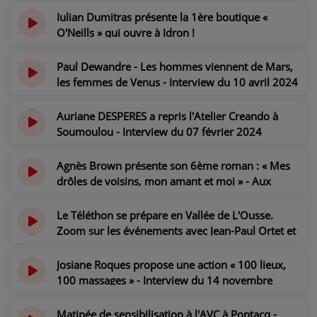
CONTACT
Iulian Dumitras présente la 1ère boutique «
O'Neills » qui ouvre à Idron !
il y a 2 ans
Paul Dewandre - Les hommes viennent de Mars,
les femmes de Venus - Interview du 10 avril 2024
il y a 2 ans
Auriane DESPERES a repris l'Atelier Creando à
Soumoulou - Interview du 07 février 2024
il y a 2 ans
Agnès Brown présente son 6ème roman : « Mes
drôles de voisins, mon amant et moi » - Aux
éditions Plumes de Marmotte
il y a 2 ans
Le Téléthon se prépare en Vallée de L'Ousse.
Zoom sur les événements avec Jean-Paul Ortet et
Magali Zucarello
il y a 2 ans
Josiane Roques propose une action « 100 lieux,
100 massages » - Interview du 14 novembre
2023
il y a 2 ans
Matinée de sensibilisation à l'AVC à Pontacq -