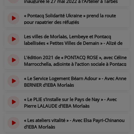
inaugurée le 27 mai 2022 à l'Artelier à Tarbes
il y a 4 ans
« Pontacq Solidarité Ukraine » prend la route
pour rapatrier des réfugiés
il y a 4 ans
Les villes de Morlaàs, Lembeye et Pontacq
labellisées « Petites Villes de Demain » - Alizé de
la Monneraye, cheffe de projet à la CCNEB,
présente le dispositif
L'édition 2021 de « PONTACQ ROSE », avec Céline
il y a 4 ans
Marrocchella, adjointe à l'action sociale à Pontacq
il y a 4 ans
« Le Service Logement Béarn Adour » - Avec Anne
BERNIER d'IEBA Morlaàs
il y a 5 ans
« Le PLIE s'installe sur le Pays de Nay » - Avec
Pierre LALAUDE d'IEBA Morlaàs
il y a 5 ans
« Les ateliers vitalité » - Avec Elsa Payri-Chinanou
d'IEBA Morlaàs
il y a 5 ans