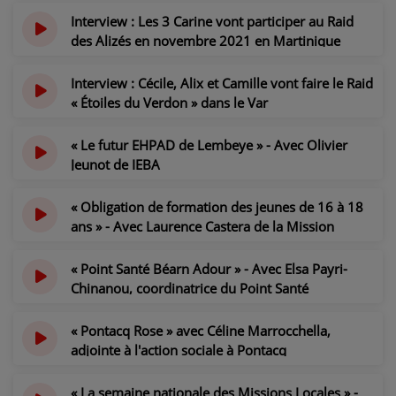
Interview : Les 3 Carine vont participer au Raid
des Alizés en novembre 2021 en Martinique
il y a 5 ans
Interview : Cécile, Alix et Camille vont faire le Raid
« Étoiles du Verdon » dans le Var
il y a 5 ans
« Le futur EHPAD de Lembeye » - Avec Olivier
Jeunot de IEBA
il y a 5 ans
« Obligation de formation des jeunes de 16 à 18
ans » - Avec Laurence Castera de la Mission
Locale de Morlaàs
il y a 5 ans
« Point Santé Béarn Adour » - Avec Elsa Payri-
Chinanou, coordinatrice du Point Santé
il y a 5 ans
« Pontacq Rose » avec Céline Marrocchella,
adjointe à l'action sociale à Pontacq
il y a 5 ans
« La semaine nationale des Missions Locales » -