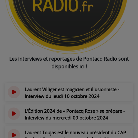
NOS PROGRAMMES COURTS
ARCHIVES - SAISONS PASSÉES
VOS ÉMISSIONS EN IMAGES
PHOTOS
Les interviews et reportages de Pontacq Radio sont
ANNONCEURS & ESPACE PRO
disponibles ici !
VOTRE PUBLICITÉ SUR PONTACQ RADIO
LOCATION DE STUDIOS
Laurent Villiger est magicien et illusionniste -
Interview du jeudi 10 octobre 2024
ÉDUCATION AUX MÉDIAS ET À
il y a 1 an
L'INFORMATION
L'Édition 2024 de « Pontacq Rose » se prépare -
EN QUOI ÇA CONSISTE ?
Interview du mercredi 09 octobre 2024
il y a 1 an
ÉCOUTEZ LES PRODUCTIONS
Laurent Toujas est le nouveau président du CAP