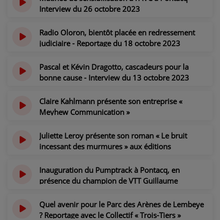
Interview du 26 octobre 2023
il y a 2 ans
Radio Oloron, bientôt placée en redressement
judiciaire - Reportage du 18 octobre 2023
il y a 2 ans
Pascal et Kévin Dragotto, cascadeurs pour la
bonne cause - Interview du 13 octobre 2023
il y a 2 ans
Claire Kahlmann présente son entreprise «
Meyhew Communication »
il y a 2 ans
Juliette Leroy présente son roman « Le bruit
incessant des murmures » aux éditions
Sudarènes
il y a 2 ans
Inauguration du Pumptrack à Pontacq, en
présence du champion de VTT Guillaume
Larbeyou
il y a 2 ans
Quel avenir pour le Parc des Arènes de Lembeye
? Reportage avec le Collectif « Trois-Tiers »