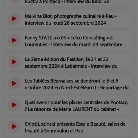
Rugby à Pontacq - Interview du lundi 30
septembre 2024
PARTICIPEZ
il y a 1 an
Malvina Blot, photographe culinaire à Pau -
JEUX CONCOURS
Interview du jeudi 26 septembre 2024
il y a 1 an
RECRUTEMENT
Fanny STATZ a créé « Telco Consulting » à
Lourenties - Interview du mardi 24 septembre
VENEZ DANS LE PUBLIC !
2024
il y a 1 an
La 2ème édition du Festilon, le 21 et 22
CRÉATIONS AUDIOVISUELLES
septembre 2024 à Labatmale - Interview du
mercredi 18 septembre 2024
L'ŒIL DE L'OIE | PRÉSENTATION
il y a 1 an
Les Tablées Béarnaises se tiendront le 5 et 6
octobre 2024 en Nord-Est-Béarn ! - Reportage du
VIDÉOS | L’ŒIL DE L'OIE
12 septembre 2024
il y a 1 an
Quel avenir pour les places centrales de Pontacq
VIDÉOS | JEUX
? La réponse de Marie LAURENT du cabinet «
Gastel Paysages », et d'Amélie HUSTAIX, DGS de
PARTENAIRES
la Mairie de Pontacq
Chloé Lozinski présente Escale Beauté, salon de
il y a 2 ans
beauté à Soumoulou et Pau
il y a 2 ans