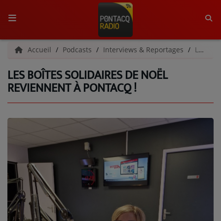
ACCUEIL
Accueil
Podcasts
Interviews & Reportages
Les boîtes solidaires de noël reviennent à Pontacq !
LES BOÎTES SOLIDAIRES DE NOËL
RADIO
REVIENNENT À PONTACQ !
QUI SOMMES-NOUS ?
L'ÉQUIPE
GRILLE DES PROGRAMMES
C'ÉTAIT QUOI CE TITRE ?
MÉDIAS
PODCASTS - SAISON 2026/2027