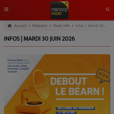
ACCUEIL
Accueil
Podcasts
Flash Info
Infos | Mardi 30 juin 2026
INFOS | MARDI 30 JUIN 2026
RADIO
QUI SOMMES-NOUS ?
L'ÉQUIPE
GRILLE DES PROGRAMMES
C'ÉTAIT QUOI CE TITRE ?
MÉDIAS
PODCASTS - SAISON 2026/2027