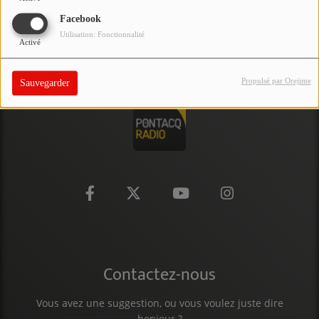
PARTICIPEZ
Facebook
Utilisation: Fonctionnalité
Activé
JEUX CONCOURS
RECRUTEMENT
Propulsé par Orejime
Sauvegarder
VENEZ DANS LE PUBLIC !
CRÉATIONS AUDIOVISUELLES
L'ŒIL DE L'OIE | PRÉSENTATION
VIDÉOS | L’ŒIL DE L'OIE
VIDÉOS | JEUX
Contactez-nous
PARTENAIRES
Vous avez une suggestion, ou vous voulez juste dire
bonjour ?