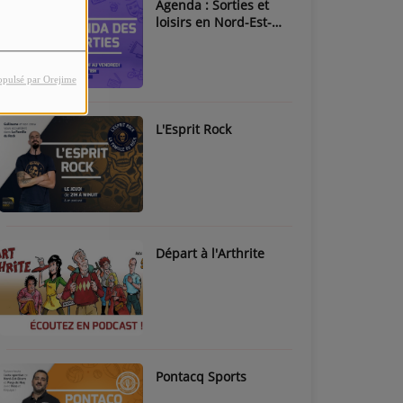
Agenda : Sorties et
loisirs en Nord-Est-
Béarn & Pays de Nay
opulsé par Orejime
L'Esprit Rock
Départ à l'Arthrite
Pontacq Sports