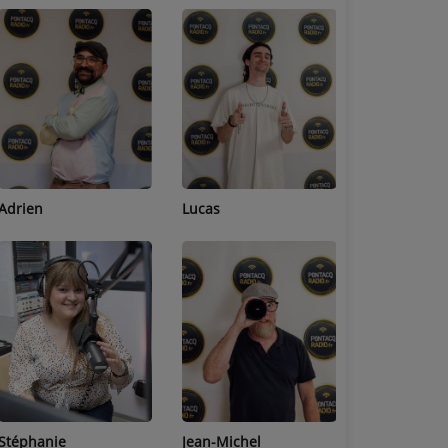
Adrien
Lucas
Bastien
Stéphanie
Jean-Michel
Céline