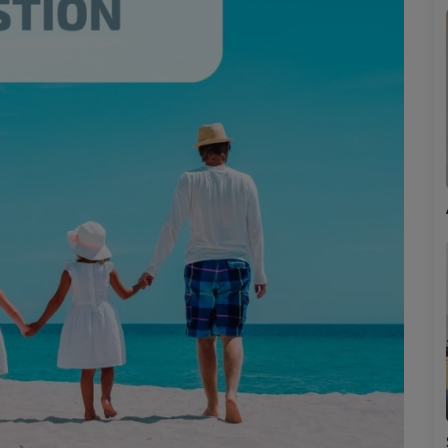
Marion
Émilie