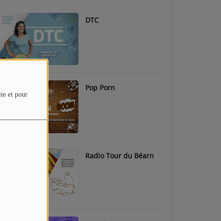
DTC
Pop Porn
ite et pour
Radio Tour du Béarn