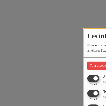
Les in
Nous utilisons
améliorer l'ex
Tout accept
A
Ut
Activé
T
Ut
Activé