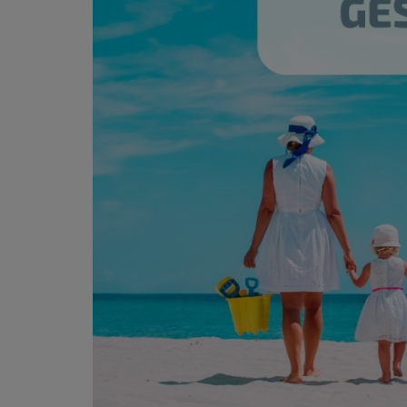
PODCASTS - SAISON 2026/2027
NOS PROGRAMMES COURTS
ARCHIVES - SAISONS PASSÉES
VOS ÉMISSIONS EN IMAGES
PHOTOS
ANNONCEURS & ESPACE PRO
VOTRE PUBLICITÉ SUR PONTACQ RADIO
LOCATION DE STUDIOS
ÉDUCATION AUX MÉDIAS ET À
L'INFORMATION
EN QUOI ÇA CONSISTE ?
ÉCOUTEZ LES PRODUCTIONS