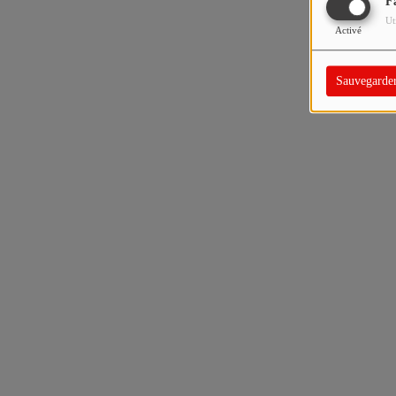
F
Ut
Activé
Sauvegarde