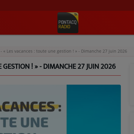
- « Les vacances : toute une gestion ! » - Dimanche 27 juin 2026
 GESTION ! » - DIMANCHE 27 JUIN 2026