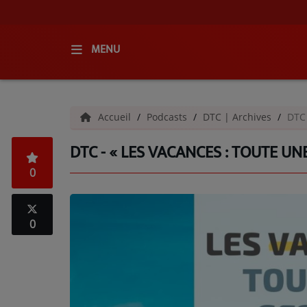
MENU
ACCUEIL
Accueil
Podcasts
DTC | Archives
DTC 
RADIO
DTC - « LES VACANCES : TOUTE UNE
QUI SOMMES-NOUS ?
0
L'ÉQUIPE
GRILLE DES PROGRAMMES
0
C'ÉTAIT QUOI CE TITRE ?
MÉDIAS