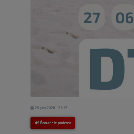
PARTICIPEZ
JEUX CONCOURS
RECRUTEMENT
VENEZ DANS LE PUBLIC !
CRÉATIONS AUDIOVISUELLES
L'ŒIL DE L'OIE | PRÉSENTATION
VIDÉOS | L’ŒIL DE L'OIE
VIDÉOS | JEUX
28 juin 2026 - 21:15
Écouter le podcast
PARTENAIRES