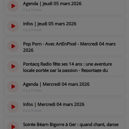
il y a 5 mois
CONTACT
Agenda | Jeudi 05 mars 2026
il y a 5 mois
Infos | Jeudi 05 mars 2026
il y a 5 mois
Pop Porn - Avec ArtEnPixel - Mercredi 04 mars
2026
il y a 5 mois
Pontacq Radio fête ses 14 ans : une aventure
locale portée par la passion - Reportage du
mercredi 04 mars 2026
il y a 5 mois
Agenda | Mercredi 04 mars 2026
il y a 5 mois
Infos | Mercredi 04 mars 2026
il y a 5 mois
Soirée Béarn Bigorre à Ger : quand chant, danse