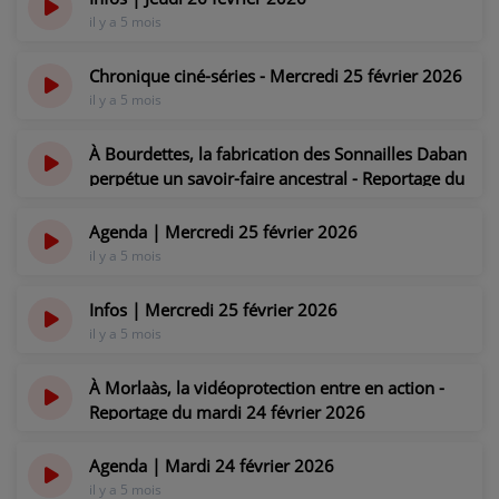
il y a 5 mois
Chronique ciné-séries - Mercredi 25 février 2026
il y a 5 mois
À Bourdettes, la fabrication des Sonnailles Daban
perpétue un savoir-faire ancestral - Reportage du
mercredi 25 février 2026
il y a 5 mois
Agenda | Mercredi 25 février 2026
il y a 5 mois
Infos | Mercredi 25 février 2026
il y a 5 mois
À Morlaàs, la vidéoprotection entre en action -
Reportage du mardi 24 février 2026
il y a 5 mois
Agenda | Mardi 24 février 2026
il y a 5 mois