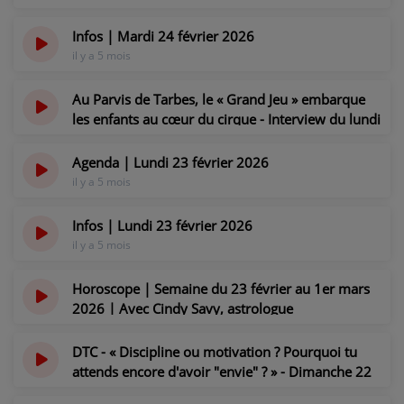
Infos | Mardi 24 février 2026
il y a 5 mois
Au Parvis de Tarbes, le « Grand Jeu » embarque
les enfants au cœur du cirque - Interview du lundi
23 février 2026
il y a 5 mois
Agenda | Lundi 23 février 2026
il y a 5 mois
Infos | Lundi 23 février 2026
il y a 5 mois
Horoscope | Semaine du 23 février au 1er mars
2026 | Avec Cindy Savy, astrologue
cartomancienne
il y a 5 mois
DTC - « Discipline ou motivation ? Pourquoi tu
attends encore d'avoir "envie" ? » - Dimanche 22
février 2026