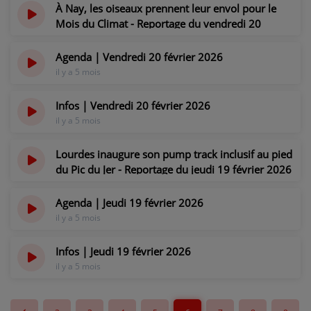
il y a 5 mois
À Nay, les oiseaux prennent leur envol pour le
Mois du Climat - Reportage du vendredi 20
février 2026
il y a 5 mois
Agenda | Vendredi 20 février 2026
il y a 5 mois
Infos | Vendredi 20 février 2026
il y a 5 mois
Lourdes inaugure son pump track inclusif au pied
du Pic du Jer - Reportage du jeudi 19 février 2026
il y a 5 mois
Agenda | Jeudi 19 février 2026
il y a 5 mois
Infos | Jeudi 19 février 2026
il y a 5 mois