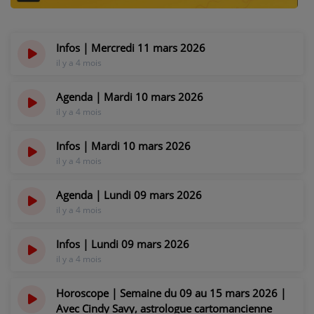
NOS PROGRAMMES COURTS
ARCHIVES - SAISONS PASSÉES
Infos | Mercredi 11 mars 2026
VOS ÉMISSIONS EN IMAGES
il y a 4 mois
PHOTOS
Agenda | Mardi 10 mars 2026
il y a 4 mois
ANNONCEURS & ESPACE PRO
Infos | Mardi 10 mars 2026
il y a 4 mois
VOTRE PUBLICITÉ SUR PONTACQ RADIO
LOCATION DE STUDIOS
Agenda | Lundi 09 mars 2026
il y a 4 mois
ÉDUCATION AUX MÉDIAS ET À
Infos | Lundi 09 mars 2026
L'INFORMATION
il y a 4 mois
EN QUOI ÇA CONSISTE ?
ÉCOUTEZ LES PRODUCTIONS
Horoscope | Semaine du 09 au 15 mars 2026 |
Avec Cindy Savy, astrologue cartomancienne