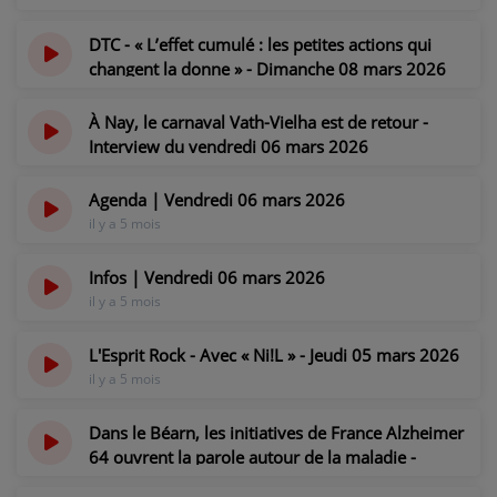
il y a 4 mois
PARTICIPEZ
DTC - « L’effet cumulé : les petites actions qui
changent la donne » - Dimanche 08 mars 2026
JEUX CONCOURS
il y a 4 mois
RECRUTEMENT
À Nay, le carnaval Vath-Vielha est de retour -
Interview du vendredi 06 mars 2026
VENEZ DANS LE PUBLIC !
il y a 5 mois
Agenda | Vendredi 06 mars 2026
il y a 5 mois
CRÉATIONS AUDIOVISUELLES
Infos | Vendredi 06 mars 2026
L'ŒIL DE L'OIE | PRÉSENTATION
il y a 5 mois
VIDÉOS | L’ŒIL DE L'OIE
L'Esprit Rock - Avec « Ni!L » - Jeudi 05 mars 2026
VIDÉOS | JEUX
il y a 5 mois
Dans le Béarn, les initiatives de France Alzheimer
PARTENAIRES
64 ouvrent la parole autour de la maladie -
Reportage du jeudi 05 mars 2026