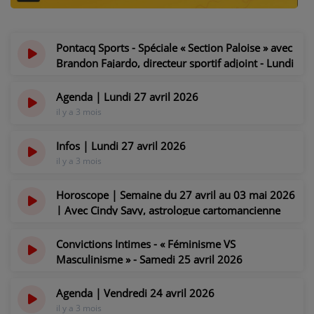
NOS PROGRAMMES COURTS
ARCHIVES - SAISONS PASSÉES
Pontacq Sports - Spéciale « Section Paloise » avec
VOS ÉMISSIONS EN IMAGES
Brandon Fajardo, directeur sportif adjoint - Lundi
27 avril 2026
PHOTOS
il y a 3 mois
Agenda | Lundi 27 avril 2026
il y a 3 mois
ANNONCEURS & ESPACE PRO
Infos | Lundi 27 avril 2026
il y a 3 mois
VOTRE PUBLICITÉ SUR PONTACQ RADIO
LOCATION DE STUDIOS
Horoscope | Semaine du 27 avril au 03 mai 2026
| Avec Cindy Savy, astrologue cartomancienne
il y a 3 mois
ÉDUCATION AUX MÉDIAS ET À
Convictions Intimes - « Féminisme VS
L'INFORMATION
Masculinisme » - Samedi 25 avril 2026
EN QUOI ÇA CONSISTE ?
il y a 3 mois
ÉCOUTEZ LES PRODUCTIONS
Agenda | Vendredi 24 avril 2026
il y a 3 mois