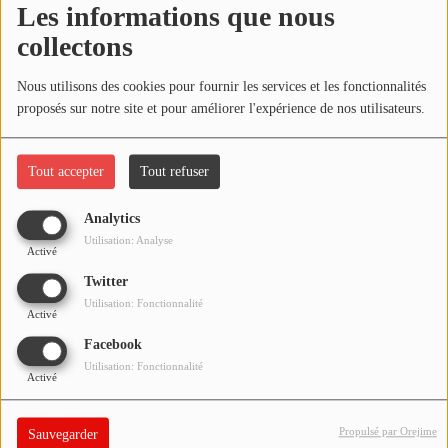
Les informations que nous
NOS PROGRAMMES COURTS
collectons
ARCHIVES - SAISONS PASSÉES
Oups, vous avez
VOS ÉMISSIONS EN IMAGES
Nous utilisons des cookies pour fournir les services et les fonctionnalités
rencontré une erreur.
proposés sur notre site et pour améliorer l'expérience de nos utilisateurs.
PHOTOS
Il semble que la page que vous recherchez n’existe plus.
Tout accepter
Tout refuser
ANNONCEURS & ESPACE PRO
Analytics
VOTRE PUBLICITÉ SUR PONTACQ RADIO
Utilisation: Analyse
Activé
LOCATION DE STUDIOS
Twitter
Utilisation: Fonctionnalité
Activé
ÉDUCATION AUX MÉDIAS ET À
Facebook
L'INFORMATION
Utilisation: Fonctionnalité
EN QUOI ÇA CONSISTE ?
Activé
ÉCOUTEZ LES PRODUCTIONS
Propulsé par Orejime
Sauvegarder