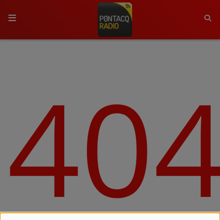
ACCUEIL
40
RADIO
QUI SOMMES-NOUS ?
L'ÉQUIPE
GRILLE DES PROGRAMMES
C'ÉTAIT QUOI CE TITRE ?
MÉDIAS
PODCASTS - SAISON 2026/2027