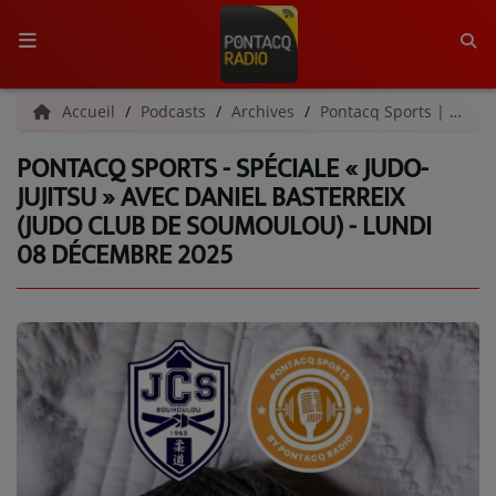
ACCUEIL
Accueil
Podcasts
Archives
Pontacq Sports | Archives
PONTACQ SPORTS - SPÉCIALE « JUDO-
RADIO
JUJITSU » AVEC DANIEL BASTERREIX
(JUDO CLUB DE SOUMOULOU) - LUNDI
QUI SOMMES-NOUS ?
08 DÉCEMBRE 2025
L'ÉQUIPE
GRILLE DES PROGRAMMES
C'ÉTAIT QUOI CE TITRE ?
MÉDIAS
PODCASTS - SAISON 2026/2027