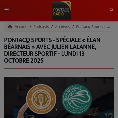
ACCUEIL
Accueil
Podcasts
Archives
Pontacq Sports | Archives
PONTACQ SPORTS - SPÉCIALE « ÉLAN
RADIO
BÉARNAIS » AVEC JULIEN LALANNE,
DIRECTEUR SPORTIF - LUNDI 13
QUI SOMMES-NOUS ?
OCTOBRE 2025
L'ÉQUIPE
GRILLE DES PROGRAMMES
C'ÉTAIT QUOI CE TITRE ?
MÉDIAS
PODCASTS - SAISON 2026/2027