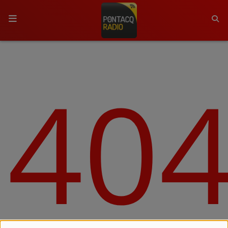
ACCUEIL
40
RADIO
QUI SOMMES-NOUS ?
L'ÉQUIPE
GRILLE DES PROGRAMMES
C'ÉTAIT QUOI CE TITRE ?
MÉDIAS
PODCASTS - SAISON 2026/2027