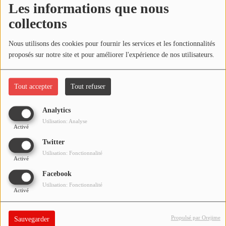
Les informations que nous
NOS PROGRAMMES COURTS
collectons
ARCHIVES - SAISONS PASSÉES
Oups, vous avez
VOS ÉMISSIONS EN IMAGES
Nous utilisons des cookies pour fournir les services et les fonctionnalités
rencontré une erreur.
proposés sur notre site et pour améliorer l'expérience de nos utilisateurs.
PHOTOS
Il semble que la page que vous recherchez n’existe plus.
Tout accepter
Tout refuser
ANNONCEURS & ESPACE PRO
Analytics
VOTRE PUBLICITÉ SUR PONTACQ RADIO
Utilisation: Analyse
Activé
LOCATION DE STUDIOS
Twitter
Utilisation: Fonctionnalité
Activé
ÉDUCATION AUX MÉDIAS ET À
Facebook
L'INFORMATION
Utilisation: Fonctionnalité
EN QUOI ÇA CONSISTE ?
Activé
ÉCOUTEZ LES PRODUCTIONS
Propulsé par Orejime
Sauvegarder