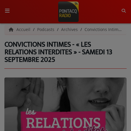
ACCUEIL
Accueil
Podcasts
Archives
Convictions Intimes | Archives
CONVICTIONS INTIMES - « LES
RADIO
RELATIONS INTERDITES » - SAMEDI 13
SEPTEMBRE 2025
QUI SOMMES-NOUS ?
L'ÉQUIPE
GRILLE DES PROGRAMMES
C'ÉTAIT QUOI CE TITRE ?
MÉDIAS
PODCASTS - SAISON 2026/2027