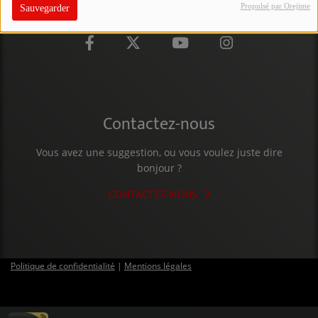
Propulsé par Orejime
Sauvegarder
PARTICIPEZ
JEUX CONCOURS
RECRUTEMENT
VENEZ DANS LE PUBLIC !
Contactez-nous
CRÉATIONS AUDIOVISUELLES
Vous avez une suggestion, ou vous voulez juste dire
bonjour ?
L'ŒIL DE L'OIE | PRÉSENTATION
CONTACTEZ-NOUS
VIDÉOS | L’ŒIL DE L'OIE
VIDÉOS | JEUX
Politique de confidentialité
|
Mentions légales
PARTENAIRES