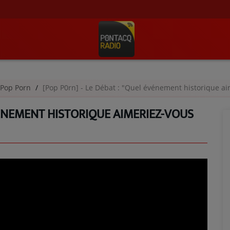
Pop Porn
[Pop P0rn] - Le Débat : "Quel événement historique a
ÉVÉNEMENT HISTORIQUE AIMERIEZ-VOUS