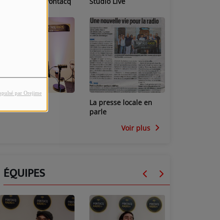
Les locaux de Pontacq
Studio Live
Radio
opulsé par Orejime
Studio Mini
La presse locale en
parle
Voir plus
ÉQUIPES