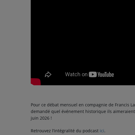
PODCASTS - SAISON 2026/2027
NOS PROGRAMMES COURTS
ARCHIVES - SAISONS PASSÉES
VOS ÉMISSIONS EN IMAGES
PHOTOS
ANNONCEURS & ESPACE PRO
VOTRE PUBLICITÉ SUR PONTACQ RADIO
LOCATION DE STUDIOS
Pour ce débat mensuel en compagnie de Francis Larr
ÉDUCATION AUX MÉDIAS ET À
demandé quel événement historique ils aimeraient vo
L'INFORMATION
juin 2026 !
EN QUOI ÇA CONSISTE ?
Retrouvez l’intégralité du podcast
ici
.
ÉCOUTEZ LES PRODUCTIONS