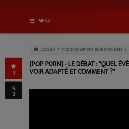
MENU
ACCUEIL
Accueil
Nos productions audiovisuelles
RADIO
[POP P0RN] - LE DÉBAT : "QUEL 
QUI SOMMES-NOUS ?
VOIR ADAPTÉ ET COMMENT ?"
0
L'ÉQUIPE
GRILLE DES PROGRAMMES
0
C'ÉTAIT QUOI CE TITRE ?
MÉDIAS