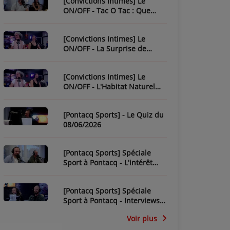
[Convictions Intimes] Le
ON/OFF - Tac O Tac : Que
Savez-Vous de L'Équipe ?
[Convictions Intimes] Le
ON/OFF - La Surprise de
Nadège
[Convictions Intimes] Le
ON/OFF - L'Habitat Naturel
des Chroniqueurs
[Pontacq Sports] - Le Quiz du
08/06/2026
[Pontacq Sports] Spéciale
Sport à Pontacq - L'intérêt
pour la CDM 2026 dépend-il
de la France ?
[Pontacq Sports] Spéciale
Sport à Pontacq - Interviews
des invités
Voir plus