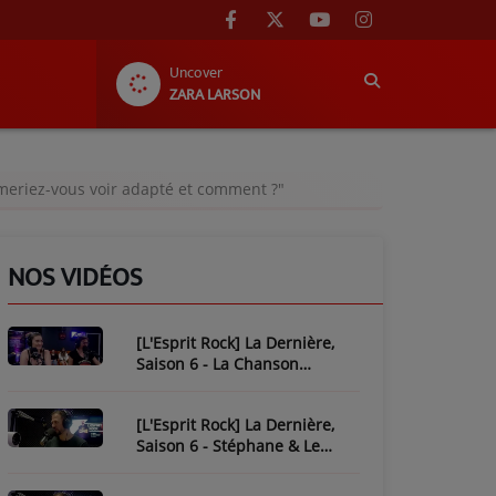
Uncover
ZARA LARSON
imeriez-vous voir adapté et comment ?"
NOS VIDÉOS
[L'Esprit Rock] La Dernière,
Saison 6 - La Chanson
Mythique : Plastic Bertrand
[L'Esprit Rock] La Dernière,
Saison 6 - Stéphane & Le
Piratage de L'Esprit Rock