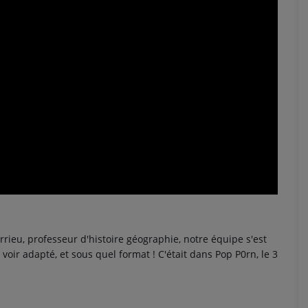
ieu, professeur d'histoire géographie, notre équipe s'est
ir adapté, et sous quel format ! C'était dans Pop P0rn, le 3