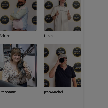
Adrien
Lucas
Bastien
Stéphanie
Jean-Michel
Céline