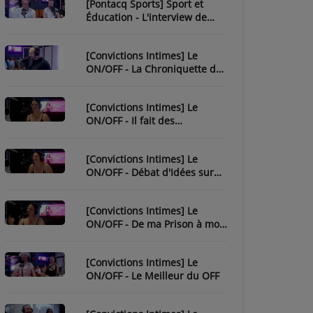
[Pontacq Sports] Sport et
Éducation - L'interview de
Christophe Bonnassiolle
[Convictions Intimes] Le
ON/OFF - La Chroniquette de
Julien
[Convictions Intimes] Le
ON/OFF - Il fait des
chroniques...
[Convictions Intimes] Le
ON/OFF - Débat d'Idées sur
l'Ésotérisme
[Convictions Intimes] Le
ON/OFF - De ma Prison à mon
Évasion
[Convictions Intimes] Le
ON/OFF - Le Meilleur du OFF