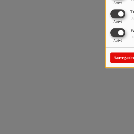
Activé
T
Ut
Activé
F
Ut
Activé
Sauvegarde