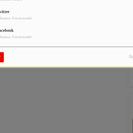
witter
ilisation: Fonctionnalité
acebook
ilisation: Fonctionnalité
Pr
r