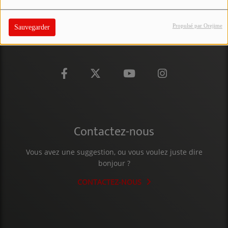
PARTICIPEZ
Propulsé par Orejime
Sauvegarder
JEUX CONCOURS
RECRUTEMENT
VENEZ DANS LE PUBLIC !
CRÉATIONS AUDIOVISUELLES
Contactez-nous
L'ŒIL DE L'OIE | PRÉSENTATION
VIDÉOS | L’ŒIL DE L'OIE
Vous avez une suggestion, ou vous voulez juste dire
bonjour ?
VIDÉOS | JEUX
CONTACTEZ-NOUS
PARTENAIRES