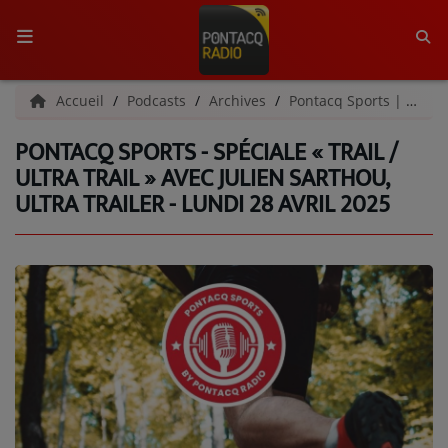
ACCUEIL
Accueil
Podcasts
Archives
Pontacq Sports | Archives
PONTACQ SPORTS - SPÉCIALE « TRAIL /
RADIO
ULTRA TRAIL » AVEC JULIEN SARTHOU,
ULTRA TRAILER - LUNDI 28 AVRIL 2025
QUI SOMMES-NOUS ?
L'ÉQUIPE
GRILLE DES PROGRAMMES
C'ÉTAIT QUOI CE TITRE ?
MÉDIAS
PODCASTS - SAISON 2026/2027