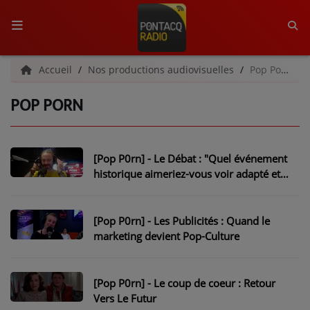
ACCUEIL
Accueil
Nos productions audiovisuelles
Pop Porn
POP PORN
RADIO
QUI SOMMES-NOUS ?
[Pop P0rn] - Le Débat : "Quel événement
L'ÉQUIPE
historique aimeriez-vous voir adapté et
comment ?"
GRILLE DES PROGRAMMES
[Pop P0rn] - Les Publicités : Quand le
C'ÉTAIT QUOI CE TITRE ?
marketing devient Pop-Culture
MÉDIAS
[Pop P0rn] - Le coup de coeur : Retour
PODCASTS - SAISON 2026/2027
Vers Le Futur