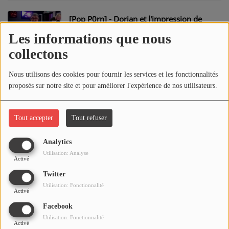
CONTACT
[Pop P0rn] - Dorian et l'impression de
Déjà-Vu
Les informations que nous
collectons
[Pop P0rn] - Échec et Mat ... oui, mais à
Nous utilisons des cookies pour fournir les services et les fonctionnalités
quel prix ?
proposés sur notre site et pour améliorer l'expérience de nos utilisateurs.
[Pop P0rn] - Interview : Sylvain Brosset
Tout accepter
Tout refuser
Analytics
[Pop P0rn] - La critique du Live Action de
Utilisation: Analyse
Activé
One Piece par Kyllian
Twitter
Utilisation: Fonctionnalité
Activé
[Pop P0rn] - Le portrait d'I-dle par Lucas
Facebook
Utilisation: Fonctionnalité
Activé