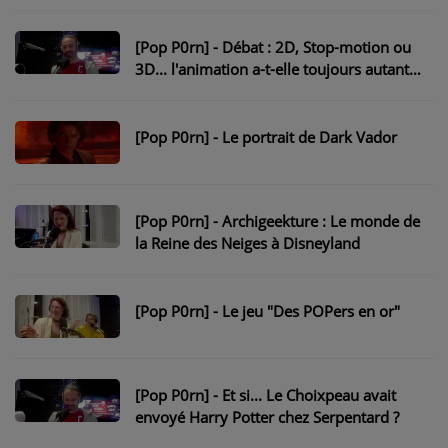
PARTICIPEZ
[Pop P0rn] - Débat : 2D, Stop-motion ou
JEUX CONCOURS
3D... l'animation a-t-elle toujours autant
de charme ?
RECRUTEMENT
[Pop P0rn] - Le portrait de Dark Vador
VENEZ DANS LE PUBLIC !
CRÉATIONS AUDIOVISUELLES
[Pop P0rn] - Archigeekture : Le monde de
la Reine des Neiges à Disneyland
L'ŒIL DE L'OIE | PRÉSENTATION
VIDÉOS | L’ŒIL DE L'OIE
[Pop P0rn] - Le jeu "Des POPers en or"
VIDÉOS | JEUX
PARTENAIRES
[Pop P0rn] - Et si... Le Choixpeau avait
envoyé Harry Potter chez Serpentard ?