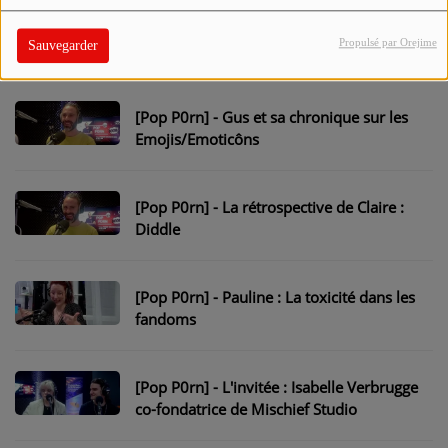
[Pop P0rn] Le jeu - Question pour un
Propulsé par Orejime
Sauvegarder
POPers
[Pop P0rn] - Gus et sa chronique sur les
Emojis/Emoticôns
[Pop P0rn] - La rétrospective de Claire :
Diddle
[Pop P0rn] - Pauline : La toxicité dans les
fandoms
[Pop P0rn] - L'invitée : Isabelle Verbrugge
co-fondatrice de Mischief Studio