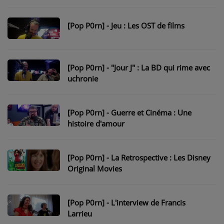
NOS PROGRAMMES COURTS
ARCHIVES - SAISONS PASSÉES
[Pop P0rn] - Jeu : Les OST de films
VOS ÉMISSIONS EN IMAGES
PHOTOS
[Pop P0rn] - "Jour J" : La BD qui rime avec
uchronie
ANNONCEURS & ESPACE PRO
[Pop P0rn] - Guerre et Cinéma : Une
VOTRE PUBLICITÉ SUR PONTACQ RADIO
histoire d'amour
LOCATION DE STUDIOS
[Pop P0rn] - La Retrospective : Les Disney
ÉDUCATION AUX MÉDIAS ET À
Original Movies
L'INFORMATION
EN QUOI ÇA CONSISTE ?
[Pop P0rn] - L'interview de Francis
ÉCOUTEZ LES PRODUCTIONS
Larrieu