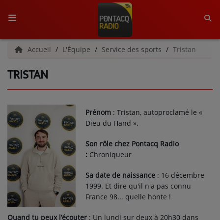
ACCUEIL
Accueil
L'Équipe
Service des sports
Tristan
TRISTAN
RADIO
QUI SOMMES-NOUS ?
Prénom
: Tristan, autoproclamé le «
L'ÉQUIPE
Dieu du Hand ».
GRILLE DES PROGRAMMES
Son rôle chez Pontacq Radio
:
Chroniqueur
C'ÉTAIT QUOI CE TITRE ?
Sa date de naissance
: 16 décembre
1999. Et dire qu'il n'a pas connu
MÉDIAS
France 98... quelle honte !
PODCASTS - SAISON 2026/2027
Quand tu peux l’écouter
:
Un lundi sur deux à 20h30 dans