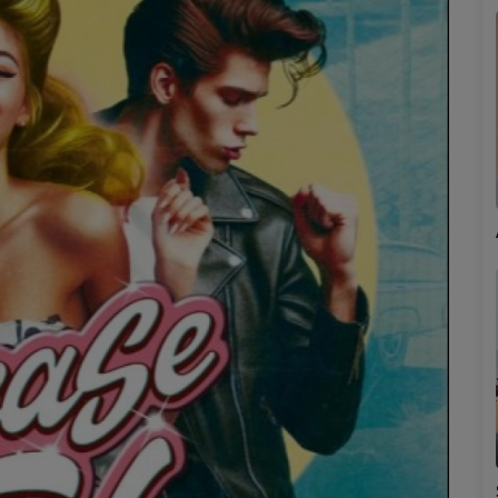
Marion
Émilie