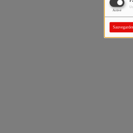
F
Ut
Activé
Sauvegarde