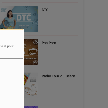
DTC
Pop Porn
ite et pour
Radio Tour du Béarn