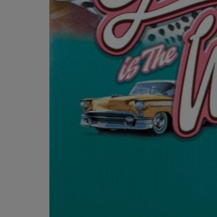
PARTICIPEZ
JEUX CONCOURS
RECRUTEMENT
VENEZ DANS LE PUBLIC !
CRÉATIONS AUDIOVISUELLES
L'ŒIL DE L'OIE | PRÉSENTATION
VIDÉOS | L’ŒIL DE L'OIE
VIDÉOS | JEUX
PARTENAIRES