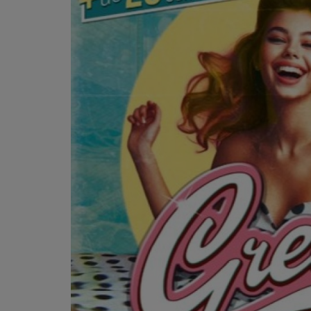
PODCASTS - SAISON 2026/2027
NOS PROGRAMMES COURTS
ARCHIVES - SAISONS PASSÉES
VOS ÉMISSIONS EN IMAGES
PHOTOS
ANNONCEURS & ESPACE PRO
VOTRE PUBLICITÉ SUR PONTACQ RADIO
LOCATION DE STUDIOS
ÉDUCATION AUX MÉDIAS ET À
L'INFORMATION
EN QUOI ÇA CONSISTE ?
ÉCOUTEZ LES PRODUCTIONS