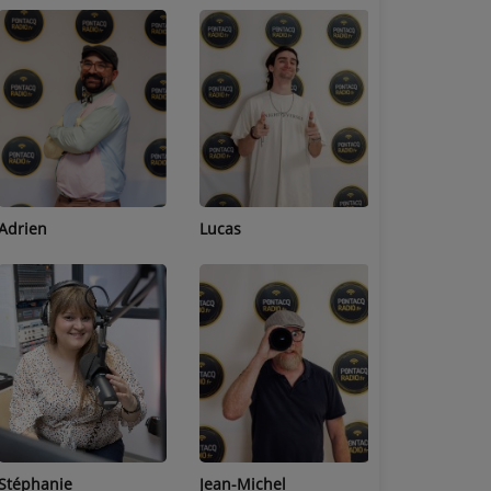
Adrien
Lucas
Bastien
Stéphanie
Jean-Michel
Céline