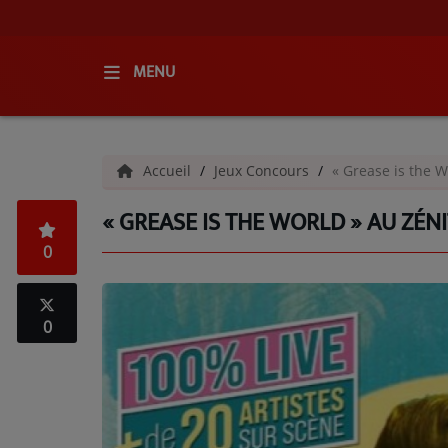
MENU
ACCUEIL
Accueil
Jeux Concours
« Grease is the W
RADIO
« GREASE IS THE WORLD » AU ZÉNI
QUI SOMMES-NOUS ?
0
L'ÉQUIPE
GRILLE DES PROGRAMMES
0
C'ÉTAIT QUOI CE TITRE ?
MÉDIAS