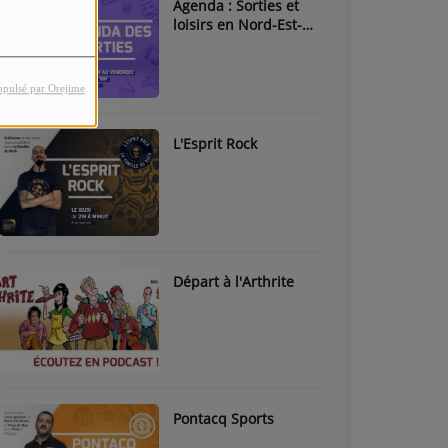
Agenda : Sorties et
loisirs en Nord-Est-
Béarn & Pays de Nay
opulsé par Orejime
L'Esprit Rock
Départ à l'Arthrite
Pontacq Sports