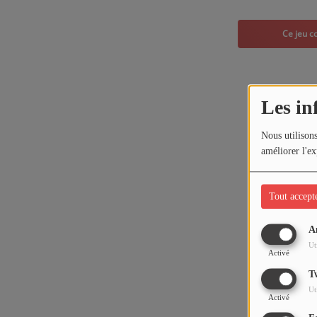
Les in
Nous utilisons
améliorer l'ex
Tout accept
A
Ut
Activé
T
Ut
Activé