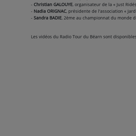
-
Christian GALOUYE
, organisateur de la « Just Rid
-
Nadia ORIGNAC
, présidente de l'association « Ja
PARTICIPEZ
-
Sandra BADIE
, 2ème au championnat du monde de 
JEUX CONCOURS
Les vidéos du Radio Tour du Béarn sont disponible
RECRUTEMENT
VENEZ DANS LE PUBLIC !
CRÉATIONS AUDIOVISUELLES
L'ŒIL DE L'OIE | PRÉSENTATION
VIDÉOS | L’ŒIL DE L'OIE
VIDÉOS | JEUX
PARTENAIRES