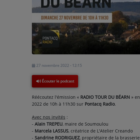
PODCASTS - SAISON 2026/2027
NOS PROGRAMMES COURTS
ARCHIVES - SAISONS PASSÉES
VOS ÉMISSIONS EN IMAGES
PHOTOS
27 novembre 2022 - 12:15
ANNONCEURS & ESPACE PRO
VOTRE PUBLICITÉ SUR PONTACQ RADIO
Écouter le podcast
LOCATION DE STUDIOS
Réécoutez l'émission «
RADIO TOUR DU BÉARN
» e
2022 de 10h à 11h30 sur
Pontacq Radio
.
ÉDUCATION AUX MÉDIAS ET À
Avec nos invités
:
L'INFORMATION
-
Alain TREPEU
, maire de Soumoulou
EN QUOI ÇA CONSISTE ?
-
Marcela LASSUS
, créatrice de L'Atelier Creando
-
Sandrine RODRIGUEZ
, propriétaire de la brasserie
ÉCOUTEZ LES PRODUCTIONS