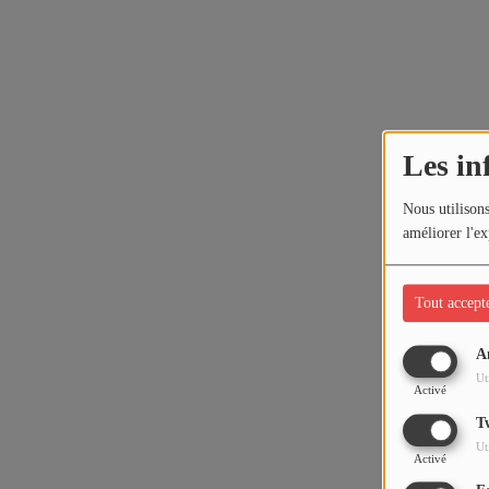
Les in
Nous utilisons
améliorer l'ex
Tout accept
A
Ut
Activé
T
Ut
Activé