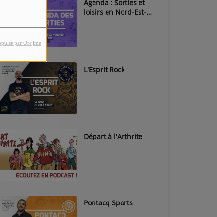
Agenda : Sorties et
loisirs en Nord-Est-
Béarn & Pays de Nay
opulsé par Orejime
L'Esprit Rock
Départ à l'Arthrite
Pontacq Sports