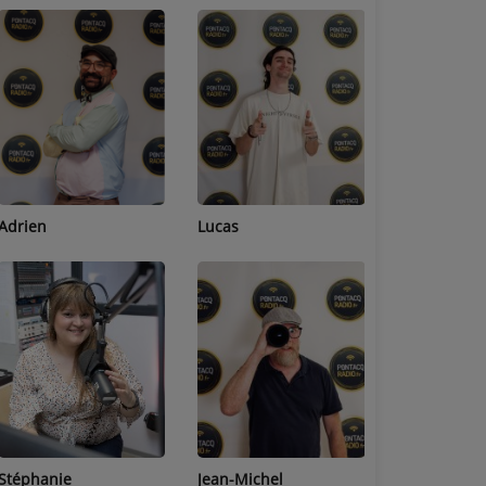
Adrien
Lucas
Bastien
Stéphanie
Jean-Michel
Céline