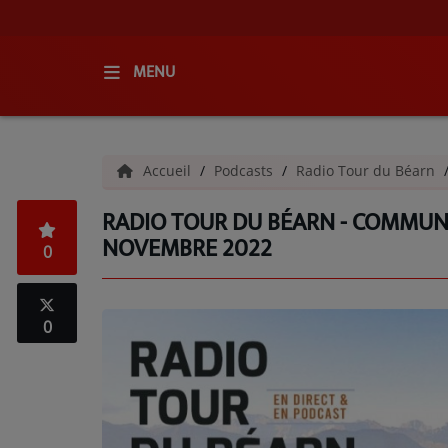
MENU
ACCUEIL
Accueil
Podcasts
Radio Tour du Béarn
RADIO
RADIO TOUR DU BÉARN - COMMUN
QUI SOMMES-NOUS ?
NOVEMBRE 2022
0
L'ÉQUIPE
GRILLE DES PROGRAMMES
0
C'ÉTAIT QUOI CE TITRE ?
MÉDIAS