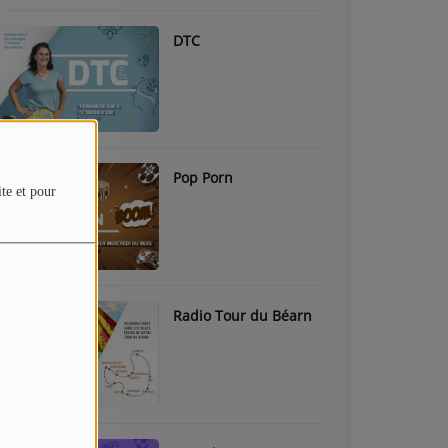
DTC
Pop Porn
ite et pour
Radio Tour du Béarn