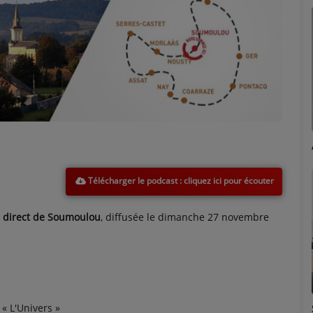
Marion
Télécharger le podcast
n
direct de Soumoulou
, diffusée le dimanche 27 novembre
 « L'Univers »
Émilie